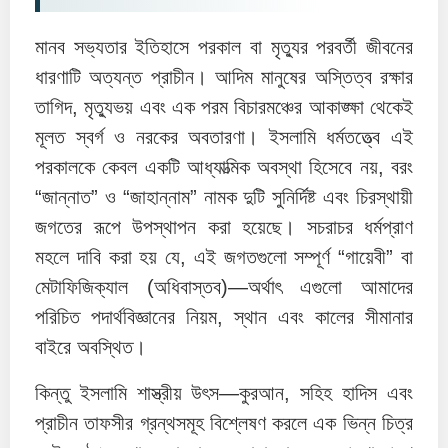
মানব সভ্যতার ইতিহাসে পরকাল বা মৃত্যুর পরবর্তী জীবনের
ধারণাটি অত্যন্ত প্রাচীন। আদিম মানুষের অস্তিত্ব রক্ষার
তাগিদ, মৃত্যুভয় এবং এক পরম বিচারমঞ্চের আকাঙ্ক্ষা থেকেই
মূলত স্বর্গ ও নরকের অবতারণা। ইসলামি ধর্মতত্ত্বে এই
পরকালকে কেবল একটি আধ্যাত্মিক অবস্থা হিসেবে নয়, বরং
“জান্নাত” ও “জাহান্নাম” নামক দুটি সুনির্দিষ্ট এবং চিরস্থায়ী
জগতের রূপে উপস্থাপন করা হয়েছে। সচরাচর ধর্মপ্রাণ
মহলে দাবি করা হয় যে, এই জগতগুলো সম্পূর্ণ “গায়েবী” বা
মেটাফিজিক্যাল (অধিবাস্তব)—অর্থাৎ এগুলো আমাদের
পরিচিত পদার্থবিজ্ঞানের নিয়ম, স্থান এবং কালের সীমানার
বাইরে অবস্থিত।
কিন্তু ইসলামি শাস্ত্রীয় উৎস—কুরআন, সহিহ হাদিস এবং
প্রাচীন তাফসীর গ্রন্থসমূহ বিশ্লেষণ করলে এক ভিন্ন চিত্র