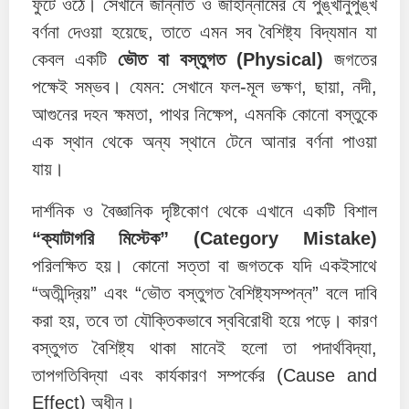
ফুটে ওঠে। সেখানে জান্নাত ও জাহান্নামের যে পুঙ্খানুপুঙ্খ
বর্ণনা দেওয়া হয়েছে, তাতে এমন সব বৈশিষ্ট্য বিদ্যমান যা
কেবল একটি
ভৌত বা বস্তুগত (Physical)
জগতের
পক্ষেই সম্ভব। যেমন: সেখানে ফল-মূল ভক্ষণ, ছায়া, নদী,
আগুনের দহন ক্ষমতা, পাথর নিক্ষেপ, এমনকি কোনো বস্তুকে
এক স্থান থেকে অন্য স্থানে টেনে আনার বর্ণনা পাওয়া
যায়।
দার্শনিক ও বৈজ্ঞানিক দৃষ্টিকোণ থেকে এখানে একটি বিশাল
“ক্যাটাগরি মিস্টেক” (Category Mistake)
পরিলক্ষিত হয়। কোনো সত্তা বা জগতকে যদি একইসাথে
“অতীন্দ্রিয়” এবং “ভৌত বস্তুগত বৈশিষ্ট্যসম্পন্ন” বলে দাবি
করা হয়, তবে তা যৌক্তিকভাবে স্ববিরোধী হয়ে পড়ে। কারণ
বস্তুগত বৈশিষ্ট্য থাকা মানেই হলো তা পদার্থবিদ্যা,
তাপগতিবিদ্যা এবং কার্যকারণ সম্পর্কের (Cause and
Effect) অধীন।