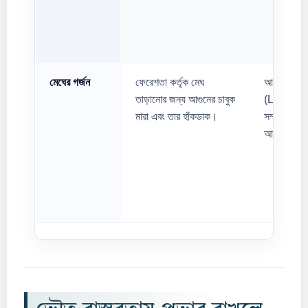
মেঘের গর্জন
ফেরেশতা কর্তৃক মেঘ
আকাশে বৈদ্য
তাড়ানোর জন্য আগুনের চাবুক
(Lightning)
মারা এবং তার হাঁকডাক।
সম্প্রসারণ থ
আলোর ঝলক