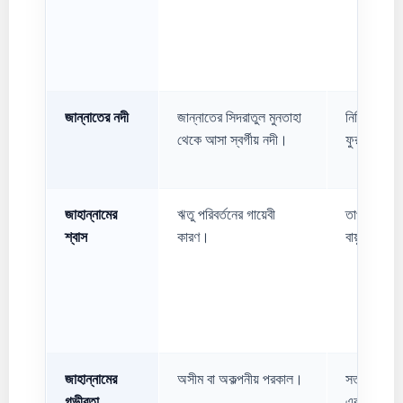
জান্নাতের নদী
জান্নাতের সিদরাতুল মুনতাহা
নির্দিষ্ট প্র
থেকে আসা স্বর্গীয় নদী।
ফুরাত নদী)
জাহান্নামের
ঋতু পরিবর্তনের গায়েবী
তাপ সঞ্চাল
শ্বাস
কারণ।
বায়ুমণ্ডলের
জাহান্নামের
অসীম বা অকল্পনীয় পরকাল।
সত্তর বছর 
গভীরতা
এবং ‘তলদেশ