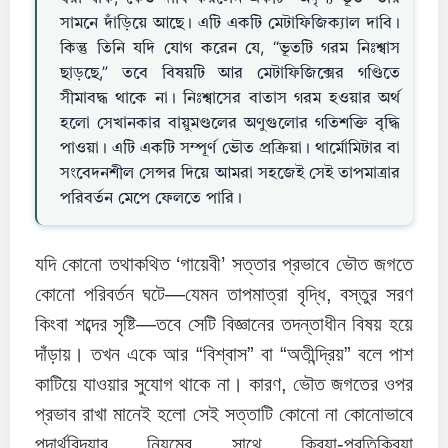
সামনে দাঁড়িয়ে আছে। এটি একটি মেটাফিজিক্যাল দাবি।
কিন্তু তিনি যদি যোগ করেন যে, “ভূতটি গরম নিঃশ্বাস
ছাড়ছে,” তবে বিষয়টি আর মেটাফিজিক্সের গণ্ডিতে
সীমাবদ্ধ থাকে না। নিঃশ্বাসের বাতাস গরম হওয়ার অর্থ
হলো সেখানকার বায়ুমণ্ডলের অণুগুলোর গতিশক্তি বৃদ্ধি
পাওয়া। এটি একটি সম্পূর্ণ ভৌত প্রক্রিয়া। থার্মোমিটার বা
সংবেদনশীল সেন্সর দিয়ে আমরা সহজেই সেই তাপমাত্রার
পরিবর্তন মেপে ফেলতে পারি।
যদি কোনো তথাকথিত ‘গায়েবী’ সত্তার প্রভাবে ভৌত জগতে
কোনো পরিবর্তন ঘটে—যেমন তাপমাত্রা বৃদ্ধি, বস্তুর সরণ
কিংবা শব্দের সৃষ্টি—তবে সেটি বিজ্ঞানের তদন্তাধীন বিষয় হয়ে
দাঁড়ায়। তখন একে আর “বিশ্বাস” বা “অতীন্দ্রিয়” বলে পাশ
কাটিয়ে যাওয়ার সুযোগ থাকে না। কারণ, ভৌত জগতের ওপর
প্রভাব রাখা মানেই হলো সেই সত্তাটি কোনো না কোনোভাবে
পদার্থবিদ্যার নিয়মের সাথে ক্রিয়া-প্রতিক্রিয়া