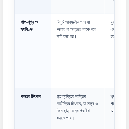
পাপ-পুণ্য ও
বিমূর্ত আধ্যাত্মিক পাপ যা
বুক চিরে হৃ
হৃৎপিণ্ড
আত্মায় বা অন্তরে থাকে বলে
এবং পানি দি
দাবি করা হয়।
রক্ত বা দাগ
কবরের চিৎকার
মৃত ব্যক্তির শাস্তির
শব্দ তরঙ্গ (
অতীন্দ্রিয় চিৎকার, যা মানুষ ও
প্রাণীদের 
জিন ছাড়া অন্য প্রাণীরা
range) মধ্
শুনতে পায়।