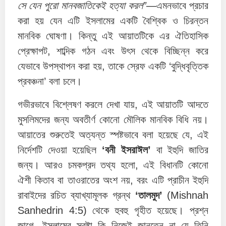
সে যেন পুরো মানবজাতিকেই হত্যা করল”
—এমনভাবে প্রচার
করা হয় যেন এটি ইসলামের একটি বৈশ্বিক ও চিরন্তন
মানবিক ঘোষণা। কিন্তু এই আয়াতটিকে এর ঐতিহাসিক
প্রেক্ষাপট, শাব্দিক গঠন এবং উৎস থেকে বিচ্ছিন্ন করে
যেভাবে উপস্থাপন করা হয়, তাকে স্রেফ একটি ‘বুদ্ধিবৃত্তিক
প্রবঞ্চনা’ বলা চলে।
গভীরভাবে বিশ্লেষণ করলে দেখা যায়, এই আয়াতটি আদতে
মুসলিমদের জন্য অবতীর্ণ কোনো মৌলিক মানবিক বিধি নয়।
আয়াতের শুরুতেই অত্যন্ত স্পষ্টভাবে বলা হয়েছে যে, এই
নির্দেশটি দেওয়া হয়েছিল
‘বনী ইসরাঈল’
বা ইহুদি জাতির
জন্য। আরও চমকপ্রদ তথ্য হলো, এই বিধানটি কোনো
ঐশী কিতাব বা তাওরাতের অংশ নয়, বরং এটি প্রাচীন ইহুদি
রাবাইদের রচিত ব্যাখ্যামূলক গ্রন্থ
‘তালমুদ’
(Mishnah
Sanhedrin 4:5) থেকে হুবহু গৃহীত হয়েছে। প্রশ্ন
জাগে, ইসলামের স্রষ্টা কি নিজেই জানতেন না যে তিনি