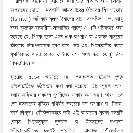
‘নিরাপরাধ’ থাকে না; বরং সে হয়ে ওঠে এক অবিরাম চলমান
অপরাধের হোতা। ইসলামী আইনশাস্ত্রে জীবনের নিরাপত্তার
(Ismah) অধিকার মূলত ইমানের সাথে সম্পর্কিত। ড. আবু
বকর মুহাম্মদ যাকারিয়া সম্পাদিত গ্রন্থেও এটি পরিষ্কার করা
হয়েছে যে, শিরক হলো এমন এক অপরাধ যা একজন মানুষের
জীবনের নিরাপত্তাকে হরণ করে নেয় এবং শিরককারীর রক্ত
মুসলিমদের জন্য হালাল বা বৈধ বলে গণ্য করা হয় ( নিচে
বিস্তারিত)
।
[8]
সুতরাং, ৫:৩২ আয়াতে যে
‘একজনকে বাঁচালে পুরো
মানবজাতিকে বাঁচানো’
র কথা বলা হয়েছে, তার সুফল ভোগ
করার অধিকার একজন মুশরিকের থাকার কথা নয়। কারণ, সে
তো ইসলামের দৃষ্টিতে পৃথিবীর সবচেয়ে বড় অপরাধ বা ‘শিরক’
কর্মে লিপ্ত। যৌক্তিকভাবে তাই এই আয়াতের সুরক্ষা বলয়টি
কেবল শিরকমুক্ত মুসলিম বা ইসলামের বশ্যতা
স্বীকারকারীদের জন্যই সংরক্ষিত। একজন পৌত্তলিক