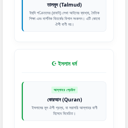
তালমুদ (Talmud)
ইহুদি পণ্ডিতদের (রাবাই) লেখা আইনের ব্যাখ্যা, নৈতিক
শিক্ষা এবং দার্শনিক বিতর্কের বিশাল সংকলন। এটি কোনো
ঐশী বাণী নয়।
☪️ ইসলাম ধর্ম
আল্লাহর প্রেরিত
কোরআন (Quran)
ইসলামের মূল ঐশী গ্রন্থ, যা সরাসরি আল্লাহর বাণী
হিসেবে বিবেচিত।