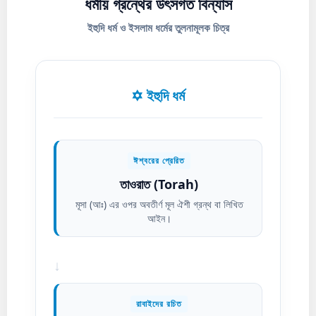
ধর্মীয় গ্রন্থের উৎসগত বিন্যাস
ইহুদি ধর্ম ও ইসলাম ধর্মের তুলনামূলক চিত্র
✡️ ইহুদি ধর্ম
ঈশ্বরের প্রেরিত
তাওরাত (Torah)
মূসা (আঃ) এর ওপর অবতীর্ণ মূল ঐশী গ্রন্থ বা লিখিত
আইন।
↓
রাবাইদের রচিত