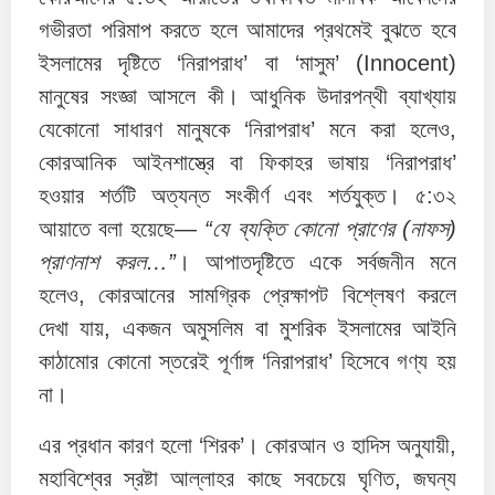
গভীরতা পরিমাপ করতে হলে আমাদের প্রথমেই বুঝতে হবে
ইসলামের দৃষ্টিতে ‘নিরাপরাধ’ বা ‘মাসুম’ (Innocent)
মানুষের সংজ্ঞা আসলে কী। আধুনিক উদারপন্থী ব্যাখ্যায়
যেকোনো সাধারণ মানুষকে ‘নিরাপরাধ’ মনে করা হলেও,
কোরআনিক আইনশাস্ত্রে বা ফিকাহর ভাষায় ‘নিরাপরাধ’
হওয়ার শর্তটি অত্যন্ত সংকীর্ণ এবং শর্তযুক্ত। ৫:৩২
আয়াতে বলা হয়েছে—
“যে ব্যক্তি কোনো প্রাণের (নাফস)
প্রাণনাশ করল…”
। আপাতদৃষ্টিতে একে সর্বজনীন মনে
হলেও, কোরআনের সামগ্রিক প্রেক্ষাপট বিশ্লেষণ করলে
দেখা যায়, একজন অমুসলিম বা মুশরিক ইসলামের আইনি
কাঠামোর কোনো স্তরেই পূর্ণাঙ্গ ‘নিরাপরাধ’ হিসেবে গণ্য হয়
না।
এর প্রধান কারণ হলো ‘শিরক’। কোরআন ও হাদিস অনুযায়ী,
মহাবিশ্বের স্রষ্টা আল্লাহর কাছে সবচেয়ে ঘৃণিত, জঘন্য