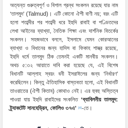
অত্যন্ত গুরুত্বপূর্ণ ও বিশাল গ্রন্থ সংকলন রয়েছে যার নাম
‘তালমুদ’ (Talmud)। এটি কোনো ঐশী বাণী নয়; বরং এটি
হলো শতাব্দীর পর শতাব্দী ধরে ইহুদি রাবাই বা পণ্ডিতদের
লেখা আইনের ব্যাখ্যা, নৈতিক শিক্ষা এবং দার্শনিক বিতর্কের
সংকলন। সহজভাবে বললে, ইসলামে যেমন কোরআনের
ব্যাখ্যা ও বিধানের জন্য হাদিস বা ফিকাহ শাস্ত্র রয়েছে,
ইহুদি ধর্মে তালমুদ ঠিক তেমনই একটি মানবীয় সংকলন।
অথচ ৫:৩২ আয়াতে দাবি করা হয়েছে যে, এই বিশেষ
বিধানটি আল্লাহ স্বয়ং বনী ইসরাঈলের জন্য ‘নির্ধারণ’
করেছিলেন। কিন্তু ঐতিহাসিক বাস্তবতা হলো, এই বিধানটি
তাওরাতের (ঐশী কিতাব) কোথাও নেই। এর হুবহু অস্তিত্ব
পাওয়া যায় ইহুদি রাবাইদের সংকলিত
‘ব্যাবিলনীয় তালমুদ:
ট্র্যাকটেট সানহেড্রিন, ফোলিও ৩৭এ’
-তে।
[4]