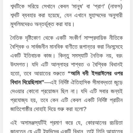
শব্দটিকে সরিয়ে সেখানে কেবল ‘মানুষ’ বা ‘প্রাণ’ (নাফস)
শব্দটি ব্যবহার করা হয়েছে, যেন এখানে মুহাম্মদের অনুসারী
মুসলিমদেরও অন্তর্ভূক্ত করা যায়।
নৈতিক দৃষ্টিকোণ থেকে একটি সংকীর্ণ সাম্প্রদায়িক নীতিকে
বৈশ্বিক ও সার্বজনীন মানবিক বাণীতে রূপান্তর করা নিঃসন্দেহে
একটি ইতিবাচক কাজ। কিন্তু সমস্যাটি নৈতিক নয়, বরং
উৎসগত। যদি এটি আল্লাহর শাশ্বত ও বৈশ্বিক বিধানই
হতো, তবে আয়াতের শুরুতে
“আমি বনী ইসরাঈলের ওপর
বিধান দিয়েছিলাম”
—এই নির্দিষ্ট ঐতিহাসিক সীমাবদ্ধতা জুড়ে
দেওয়ার কোনো প্রয়োজন ছিল না। যদি এটি সবার জন্যই
প্রযোজ্য হয়, তবে কেন এটি কেবল একটি নির্দিষ্ট প্রাচীন
জাতিগোষ্ঠীর দোহাই দিয়ে শুরু করা হলো?
এই অসামঞ্জস্যটিই প্রমাণ করে যে, কোরআনের রচয়িতা
জানতেন যে এটি ইহুদিদের একটি বিধান, তাই তিনি আয়াতের