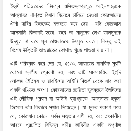
ইহুদি পণ্ডিতদের নিজস্ব মস্তিস্কপ্রসূত আইনশাস্ত্রকে
আল্লাহর শাশ্বত বিধান হিসেবে চালিয়ে দেওয়া কোরআনের
ঐশী দাবির ভিতকেই নড়বড়ে করে দেয়। যদি কোরআন
আসমানি কিতাবই হতো, তবে তা মানুষের লেখা তালমুদকে
উদ্ধৃত না করে মূল তাওরাতকে উদ্ধৃত করত। কিন্তু এই
বিশেষ উক্তিটি তাওরাতের কোথাও খুঁজে পাওয়া যায় না।
এটি পরিষ্কার করে দেয় যে, ৫:৩২ আয়াতের মানবিক সুরটি
কোনো স্বর্গীয় প্রেরণা নয়, বরং এটি সমসাময়িক ইহুদি
লোকজ ঐতিহ্য ও রাবাইদের আইনি বিতর্ক থেকে ধার করা
একটি খণ্ডিত অংশ। কোরআনের রচয়িতা ভুলক্রমে ইহুদিদের
এই লৌকিক প্রবাদ বা আইনি ব্যাখ্যাকে ‘আল্লাহর হুকুম’
হিসেবে তাঁর কিতাবে স্থান দিয়েছেন। যা মূলত প্রমাণ করে
যে, কোরআন কোনো সর্বজ্ঞ সত্তার বাণী নয়, বরং তৎকালীন
আরবে প্রচলিত বিভিন্ন ধর্মীয় কাহিনীর একটি অপূর্ণাঙ্গ