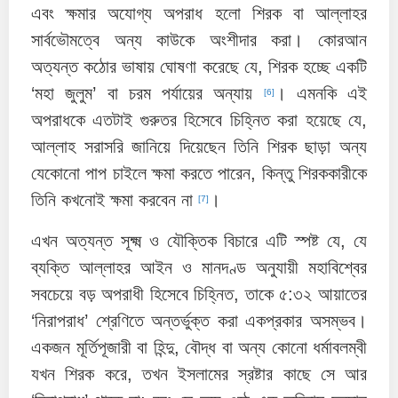
এবং ক্ষমার অযোগ্য অপরাধ হলো শিরক বা আল্লাহর
সার্বভৌমত্বে অন্য কাউকে অংশীদার করা। কোরআন
অত্যন্ত কঠোর ভাষায় ঘোষণা করেছে যে, শিরক হচ্ছে একটি
‘মহা জুলুম’ বা চরম পর্যায়ের অন্যায়
। এমনকি এই
[6]
অপরাধকে এতটাই গুরুতর হিসেবে চিহ্নিত করা হয়েছে যে,
আল্লাহ সরাসরি জানিয়ে দিয়েছেন তিনি শিরক ছাড়া অন্য
যেকোনো পাপ চাইলে ক্ষমা করতে পারেন, কিন্তু শিরককারীকে
তিনি কখনোই ক্ষমা করবেন না
।
[7]
এখন অত্যন্ত সূক্ষ্ম ও যৌক্তিক বিচারে এটি স্পষ্ট যে, যে
ব্যক্তি আল্লাহর আইন ও মানদণ্ড অনুযায়ী মহাবিশ্বের
সবচেয়ে বড় অপরাধী হিসেবে চিহ্নিত, তাকে ৫:৩২ আয়াতের
‘নিরাপরাধ’ শ্রেণিতে অন্তর্ভুক্ত করা একপ্রকার অসম্ভব।
একজন মূর্তিপূজারী বা হিন্দু, বৌদ্ধ বা অন্য কোনো ধর্মাবলম্বী
যখন শিরক করে, তখন ইসলামের স্রষ্টার কাছে সে আর