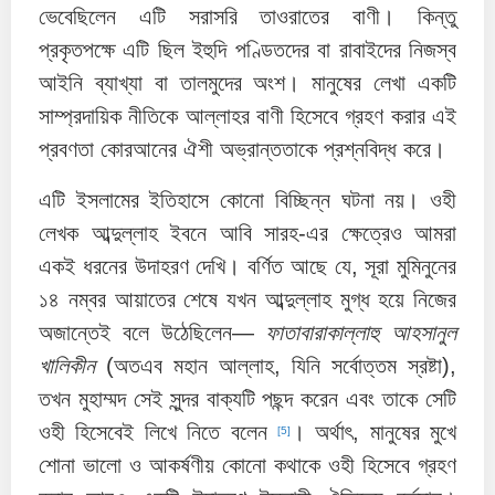
ভেবেছিলেন এটি সরাসরি তাওরাতের বাণী। কিন্তু
প্রকৃতপক্ষে এটি ছিল ইহুদি পণ্ডিতদের বা রাবাইদের নিজস্ব
আইনি ব্যাখ্যা বা তালমুদের অংশ। মানুষের লেখা একটি
সাম্প্রদায়িক নীতিকে আল্লাহর বাণী হিসেবে গ্রহণ করার এই
প্রবণতা কোরআনের ঐশী অভ্রান্ততাকে প্রশ্নবিদ্ধ করে।
এটি ইসলামের ইতিহাসে কোনো বিচ্ছিন্ন ঘটনা নয়। ওহী
লেখক আব্দুল্লাহ ইবনে আবি সারহ-এর ক্ষেত্রেও আমরা
একই ধরনের উদাহরণ দেখি। বর্ণিত আছে যে, সূরা মুমিনুনের
১৪ নম্বর আয়াতের শেষে যখন আব্দুল্লাহ মুগ্ধ হয়ে নিজের
অজান্তেই বলে উঠেছিলেন—
ফাতাবারাকাল্লাহু আহসানুল
খালিকীন
(অতএব মহান আল্লাহ, যিনি সর্বোত্তম স্রষ্টা),
তখন মুহাম্মদ সেই সুন্দর বাক্যটি পছন্দ করেন এবং তাকে সেটি
ওহী হিসেবেই লিখে নিতে বলেন
। অর্থাৎ, মানুষের মুখে
[5]
শোনা ভালো ও আকর্ষণীয় কোনো কথাকে ওহী হিসেবে গ্রহণ