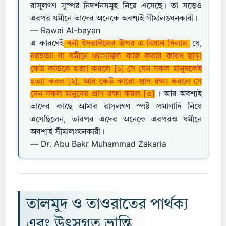
রাসূলগণ সুস্পষ্ট নিদর্শনসমূহ নিয়ে এসেছে। তা সত্ত্বেও
এরপর যমীনে তাদের অনেকে অবশ্যই সীমালঙ্ঘনকারী।
— Rawai Al-bayan
এ কারণেই
বনী ইসরাঈলের উপর এ বিধান দিলাম
যে,
নরহত্যা বা যমীনে ধ্বংসাত্মক কাজ করার কারণ ছাড়া
কেউ কাউকে হত্যা করলে [১] সে যেন সকল মানুষকেই
হত্যা করল [২], আর কেউ কারো প্রাণ রক্ষা করলে সে
যেন সকল মানুষের প্রাণ রক্ষা করল [৩]
। আর অবশ্যই
তাদের কাছে আমার রাসূলগণ স্পষ্ট প্রমাণাদি নিয়ে
এসেছিলেন, তারপর এদের অনেকে এরপরও যমীনে
অবশ্যই সীমালংঘনকারী।
— Dr. Abu Bakr Muhammad Zakaria
তালমুদ ও তাওরাতের পার্থক্য
এবং উৎসগত ভ্রান্তি