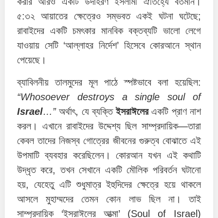
করার আরও একটি উদাহরণ ইসলামী ঐতিহ্যে বর্তমান।
৫:৩২ আয়াতের ক্ষেত্রেও সম্ভবত একই ঘটনা ঘটেছে;
রাবাইদের একটি চমৎকার মানবিক বক্তব্যটি ভালো লেগে
যাওয়ায় সেটি ‘আল্লাহর নির্দেশ’ হিসেবে কোরআনে স্থান
পেয়েছে।
ব্যাবিলনীয় তালমুদের মূল পাঠে স্পষ্টভাবে বলা হয়েছিল:
“Whosoever destroys a single soul of
Israel
…”
অর্থাৎ, যে ব্যক্তি
ইসরাঈলের
একটি প্রাণ নাশ
করল। এখানে রাবাইদের উদ্দেশ্য ছিল সাম্প্রদায়িক—তারা
কেবল তাদের নিজস্ব গোত্রের জীবনের গুরুত্ব বোঝাতে এই
উপমাটি ব্যবহার করেছিলেন। কোরআন যখন এই কথাটি
উদ্ধৃত করে, তখন সেখানে একটি মৌলিক পরিবর্তন ঘটানো
হয়, যেহেতু এটি শুধুমাত্র ইহুদিদের ক্ষেত্রে হয়ে থাকলে
আসলে মুহাম্মদের তেমন কোন লাভ ছিল না। তাই
সাম্প্রদায়িক ‘ইসরাঈলের আত্মা’ (Soul of Israel)