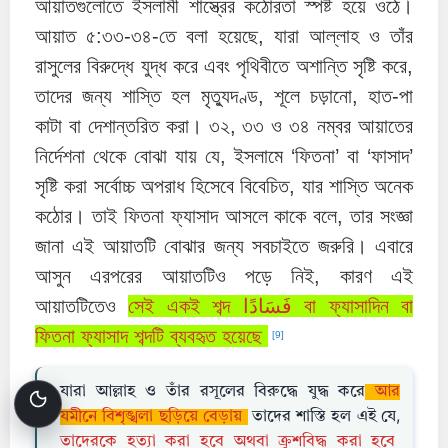
আয়াতগুলোতে ইসলামী শাস্ত্রের কঠোরতা স্পষ্ট হয়ে ওঠে।
আয়াত ৫:৩৩-৩৪-তে বলা হয়েছে, যারা আল্লাহ ও তাঁর
রাসুলের বিরুদ্ধে যুদ্ধ করে এবং পৃথিবীতে অশান্তি সৃষ্টি করে,
তাদের জন্য শাস্তি হল মৃত্যুদণ্ড, শূলে চড়ানো, হাত-পা
কাটা বা দেশান্তরিত করা। ৩২, ৩৩ ও ৩৪ নম্বর আয়াতের
নির্দেশনা থেকে বোঝা যায় যে, ইসলামে ‘ফিতনা’ বা ‘ফাসাদ’
সৃষ্টি করা সর্বোচ্চ অপরাধ হিসেবে বিবেচিত, যার শাস্তি অনেক
কঠোর। তাই ফিতনা ফ্যাসাদ আসলে কাকে বলে, তার সংজ্ঞা
জানা এই আয়াতটি বোঝার জন্য সবচাইতে জরুরি। এবারে
আসুন এরপরের আয়াতটিও পড়ে নিই, কারণ এই
আয়াতটিতেও
সেই একই শব্দ فَسَادًا বা ফ্যাসাদিন বা
ফিতনা ফ্যাসাদ শব্দটি ব্যবহৃত হয়েছে
[9]
যারা আল্লাহ ও তাঁর রসূলের বিরুদ্ধে যুদ্ধ করে
আর
যমীনে বিশৃঙ্খলা ছড়িয়ে বেড়ায়
তাদের শাস্তি হল এই যে,
তাদেরকে হত্যা করা হবে অথবা ক্রুশবিদ্ধ করা হবে