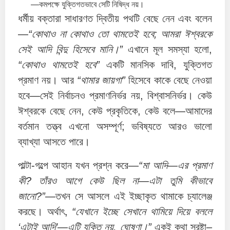
—কমপক্ষে যুক্তিগতভাবে সেটি নিষিদ্ধ নয়।
ধর্মীয় বক্তারা সাধারণত দ্বিতীয় পথটি বেছে নেন এবং বলেন
—
“কোথাও না কোথাও তো থামতেই হবে; আমরা ঈশ্বরকে
সেই আদি বিন্দু হিসেবে মানি।”
এখানে মূল সমস্যা হলো,
“কোথাও থামতেই হবে”
একটি মানসিক দাবি, যুক্তিগত
প্রমাণ নয়। আর
“থামার জায়গা”
হিসেবে কাকে বেছে নেওয়া
হবে—সেই নির্বাচনও প্রমাণনির্ভর নয়, বিশ্বাসনির্ভর। কেউ
ঈশ্বরকে বেছে নেন, কেউ প্রকৃতিকে, কেউ বলে—আমাদের
বর্তমান তত্ত্ব এখনো অসম্পূর্ণ; ভবিষ্যতে আরও ভালো
ব্যাখ্যা আসতে পারে।
পাল্টা-গল্পে আহান যখন প্রশ্ন করে—
“মা আদি—এর প্রমাণ
কী? তাঁরও আগে কেউ ছিল না—এটা তুমি কীভাবে
জানো?”
—তখন সে আসলে এই ইচ্ছাকৃত থামাকে চ্যালেঞ্জ
করছে। অর্থাৎ,
“যেখানে ইচ্ছে সেখানে থামিয়ে দিয়ে বললে
‘এটাই আদি’—এটি যুক্তি নয়, ঘোষণা।”
একই কথা স্রষ্টা–