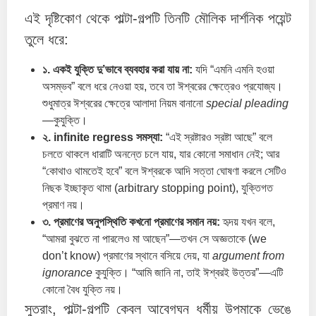
এই দৃষ্টিকোণ থেকে পাল্টা-গল্পটি তিনটি মৌলিক দার্শনিক পয়েন্ট
তুলে ধরে:
১. একই যুক্তি দু’ভাবে ব্যবহার করা যায় না:
যদি “এমনি এমনি হওয়া
অসম্ভব” বলে ধরে নেওয়া হয়, তবে তা ঈশ্বরের ক্ষেত্রেও প্রযোজ্য।
শুধুমাত্র ঈশ্বরের ক্ষেত্রে আলাদা নিয়ম বানানো
special pleading
—কুযুক্তি।
২. infinite regress সমস্যা:
“এই স্রষ্টারও স্রষ্টা আছে” বলে
চলতে থাকলে ধারাটি অনন্তে চলে যায়, যার কোনো সমাধান নেই; আর
“কোথাও থামতেই হবে” বলে ঈশ্বরকে আদি সত্তা ঘোষণা করলে সেটিও
নিছক ইচ্ছাকৃত থামা (arbitrary stopping point), যুক্তিগত
প্রমাণ নয়।
৩. প্রমাণের অনুপস্থিতি কখনো প্রমাণের সমান নয়:
হৃদয় যখন বলে,
“আমরা বুঝতে না পারলেও মা আছেন”—তখন সে অজ্ঞতাকে (we
don’t know) প্রমাণের স্থানে বসিয়ে দেয়, যা
argument from
ignorance
কুযুক্তি। “আমি জানি না, তাই ঈশ্বরই উত্তর”—এটি
কোনো বৈধ যুক্তি নয়।
সুতরাং, পাল্টা-গল্পটি কেবল আবেগঘন ধর্মীয় উপমাকে ভেঙে