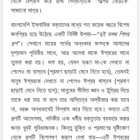
থেকে বিশ্বাস করে রাখা সিদ্ধান্তকে
“গল্পের মোড়কে”
সাজানো মাত্র।
বাংলাদেশি ইসলামিক বক্তাদের মধ্যে গত কয়েক বছরে বিশেষ
জনপ্রিয় হয়ে উঠেছে একটি নির্দিষ্ট উপমা—
“দুই যমজ শিশুর
গল্প”
। সেখানে মায়ের গর্ভের অন্ধকার জগৎকে আমাদের
দৃশ্যমান পৃথিবীর সাথে, আর অদেখা মাকে ঈশ্বরের সাথে
তুলনা করা হয়। বলা হয়, যেমন ভ্রূণ মা-কে দেখতে না
পেলেও মা বাস্তব (প্রমাণ ছাড়াই মেনে নিতে হবে), তেমনই
মানুষ ঈশ্বরকে দেখতে না পেলেও ঈশ্বর বাস্তব (প্রমাণ
ছাড়াই মেনে নিতে হবে); মানুষের সীমিত জ্ঞান ও ইন্দ্রিয় দিয়ে
তাকে ধরা যায় না বলে তার অস্তিত্ব অস্বীকার করা যাবে
না, বরঞ্চ অন্ধভাবেই বিশ্বাস করে নিতে হবে। শুনতে এই
গল্পটি আবেগময়, নাটকীয় এবং ধর্মীয় বক্তৃতায় ব্যবহার করার
জন্য খুবই সুবিধাজনক। কিন্তু যুক্তি ও প্রমাণের দৃষ্টিকোণ
থেকে গল্পটি বিশ্লেষণ করলে দেখা যায়—এটি ঈশ্বরের