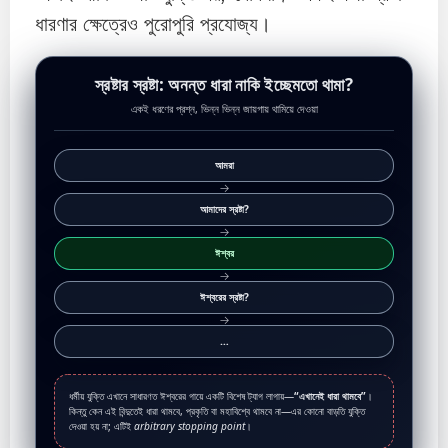
ধারণার ক্ষেত্রেও পুরোপুরি প্রযোজ্য।
স্রষ্টার স্রষ্টা: অনন্ত ধারা নাকি ইচ্ছেমতো থামা?
একই ধরণের প্রশ্ন, ভিন্ন ভিন্ন জায়গায় থামিয়ে দেওয়া
আমরা
→
আমাদের স্রষ্টা?
→
ঈশ্বর
→
ঈশ্বরের স্রষ্টা?
→
…
ধর্মীয় যুক্তি এখানে সাধারণত ঈশ্বরের গায়ে একটি বিশেষ ট্যাগ লাগায়—
“এখানেই ধারা থামবে”
।
কিন্তু কেন এই বিন্দুতেই ধারা থামবে, প্রকৃতি বা মহাবিশ্বে থামবে না—এর কোনো বাড়তি যুক্তি
দেওয়া হয় না; এটিই
arbitrary stopping point
।