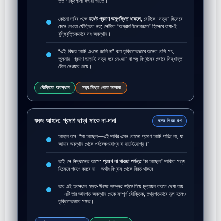
তত শক্তিশালী হওয়া উচিত।
কোনো দাবির পক্ষে
যথেষ্ট প্রমাণ অনুপস্থিত থাকলে
, সেটিকে “সত্য” হিসেবে
মেনে নেওয়া যৌক্তিক নয়; সেটিকে “অপ্রমাণিত/অজ্ঞাত” হিসেবে রাখা-ই
বুদ্ধিবৃত্তিকভাবে সৎ অবস্থান।
“এই বিষয়ে আমি এখনো জানি না” বলা যুক্তিগতভাবে অনেক বেশি সৎ,
তুলনায় “প্রমাণ ছাড়াই সত্য ধরে নেওয়া” বা শুধু বিশ্বাসের জোরে সিদ্ধান্ত
টেনে নেওয়ার চেয়ে।
যৌক্তিক অবস্থান
সত্য-মিথ্যা থেকে আলাদা
যমজ আহান: প্রমাণ ছাড়া মাকে না-মানা
যমজ শিশুর গল্প
আহান বলে: “মা আছেন—এই দাবির এমন কোনো প্রমাণ আমি পাচ্ছি না, যা
আমার অবস্থান থেকে পর্যবেক্ষণযোগ্য বা যাচাইযোগ্য।”
তাই সে সিদ্ধান্তে আসে:
প্রমাণ না পাওয়া পর্যন্ত
“মা আছেন” দাবিকে সত্য
হিসেবে গ্রহণ করবে না—অর্থাৎ বিশ্বাস থেকে বিরত থাকবে।
তার এই অবস্থান
সত্য-মিথ্যা প্রশ্নের বাইরে
গিয়ে মূল্যায়ন করলে দেখা যায়
—এটি তার জ্ঞানগত অবস্থান থেকে সম্পূর্ণ যৌক্তিক; তথ্যগতভাবে ভুল হলেও
যুক্তিগতভাবে সঙ্গত।