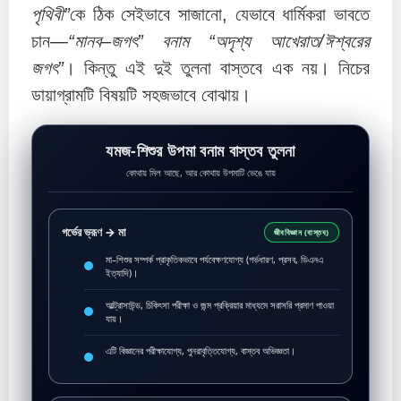
পৃথিবী”
কে ঠিক সেইভাবে সাজানো, যেভাবে ধার্মিকরা ভাবতে
চান—
“মানব–জগৎ” বনাম “অদৃশ্য আখেরাত/ঈশ্বরের
জগৎ”
। কিন্তু এই দুই তুলনা বাস্তবে এক নয়। নিচের
ডায়াগ্রামটি বিষয়টি সহজভাবে বোঝায়।
যমজ-শিশুর উপমা বনাম বাস্তব তুলনা
কোথায় মিল আছে, আর কোথায় উপমাটি ভেঙে যায়
গর্ভের ভ্রূণ → মা
জীববিজ্ঞান (বাস্তব)
মা–শিশুর সম্পর্ক প্রাকৃতিকভাবে পর্যবেক্ষণযোগ্য (গর্ভধারণ, প্রসব, ডিএনএ
ইত্যাদি)।
আল্ট্রাসাউন্ড, চিকিৎসা পরীক্ষা ও জন্ম প্রক্রিয়ার মাধ্যমে সরাসরি প্রমাণ পাওয়া
যায়।
এটি বিজ্ঞানের পরীক্ষাযোগ্য, পুনরাবৃত্তিযোগ্য, বাস্তব অভিজ্ঞতা।