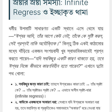
স্রষ্টার স্রষ্টা সমস্যা: Infinite
Regress ও ইচ্ছাকৃত থামা
ধর্মীয় উপমাটি সাধারণত একটি স্থানে এসে থেমে যায়
—
“ঈশ্বর আদি, তাঁর আগে কেউ নেই; তাঁকে কে সৃষ্টি করল,
সেই প্রশ্নই নাকি অযৌক্তিক।”
কিন্তু ঠিক একই কাঠামোর
মধ্যে দাঁড়িয়ে একজন সংশয়বাদী খুব স্বাভাবিকভাবেই প্রশ্ন
করতে পারেন—
“যদি সবকিছুর একটি কারণ থাকতে হয়, তবে
ঈশ্বর নিজে কীভাবে কারণবিহীন হতে পারেন?”
এখানে দুটো
পথ খোলা:
১. সবকিছুর জন্য কারণ চাই:
তাহলে ঈশ্বরেরও কারণ চাই → তাঁর স্রষ্টা
কে? → তাঁর স্রষ্টারও স্রষ্টা কে? → এভাবে অসীম স্রষ্টা-ধারা
(infinite regress)।
২. কাউকে একজনকে অকারণ ধরা:
সেখানে যদি ঈশ্বরকে অকারণ ধরা
হয়, তবে মহাবিশ্ব বা প্রকৃতিকেও সমানভাবে “অকারণ” ধরে নেওয়া যায়