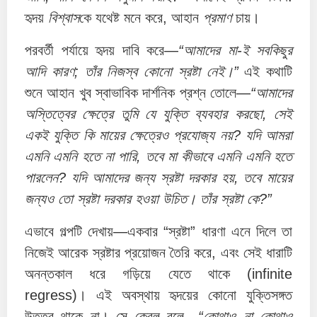
হৃদয়
বিশ্বাস
কে যথেষ্ট মনে করে, আহান
প্রমাণ
চায়।
পরবর্তী পর্যায়ে হৃদয় দাবি করে—
“আমাদের মা-ই সবকিছুর
আদি কারণ; তাঁর নিজস্ব কোনো স্রষ্টা নেই।”
এই কথাটি
শুনে আহান খুব স্বাভাবিক দার্শনিক প্রশ্ন তোলে—
“আমাদের
অস্তিত্বের ক্ষেত্রে তুমি যে যুক্তি ব্যবহার করছো, সেই
একই যুক্তি কি মায়ের ক্ষেত্রেও প্রযোজ্য নয়? যদি আমরা
এমনি এমনি হতে না পারি, তবে মা কীভাবে এমনি এমনি হতে
পারলেন? যদি আমাদের জন্য স্রষ্টা দরকার হয়, তবে মায়ের
জন্যও তো স্রষ্টা দরকার হওয়া উচিত। তাঁর স্রষ্টা কে?”
এভাবে গল্পটি দেখায়—একবার “স্রষ্টা” ধারণা এনে দিলে তা
নিজেই আরেক স্রষ্টার প্রয়োজন তৈরি করে, এবং সেই ধারাটি
অনন্তকাল ধরে গড়িয়ে যেতে থাকে (infinite
regress)। এই অবস্থায় হৃদয়ের কোনো যুক্তিসঙ্গত
উত্তর থাকে না। সে কেবল বলে—
“কোথাও না কোথাও