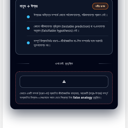
মানুষ → ঈশ্বর
ধর্মীয় রূপক
ঈশ্বরের অস্তিত্ব সম্পর্কে কোনো পর্যবেক্ষণযোগ্য, পরিমাপযোগ্য প্রমাণ নেই।
কোনো পরীক্ষাযোগ্য পূর্বানুমান (testable prediction) বা খণ্ডনযোগ্য
অনুমান (falsifiable hypothesis) নেই।
সম্পূর্ণ বিশ্বাসনির্ভর ধারণা—জীববৈজ্ঞানিক মা–শিশু সম্পর্কের সঙ্গে সরাসরি
তুলনাযোগ্য নয়।
এখানেই কুযুক্তি
⚠
যেখানে একটি সম্পর্ক (ভ্রূণ–মা) প্রমাণিত জীববৈজ্ঞানিক বাস্তবতা, আরেকটি (মানুষ–ঈশ্বর) সম্পূর্ণ
অপ্রমাণিত বিশ্বাস—সেগুলোকে সমান ভেবে সিদ্ধান্ত টানা
false analogy
কুযুক্তি।