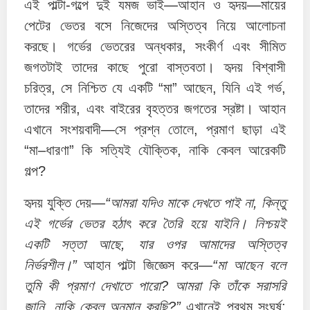
এই পাল্টা-গল্পে দুই যমজ ভাই—আহান ও হৃদয়—মায়ের
পেটের ভেতর বসে নিজেদের অস্তিত্ব নিয়ে আলোচনা
করছে। গর্ভের ভেতরের অন্ধকার, সংকীর্ণ এবং সীমিত
জগতটাই তাদের কাছে পুরো বাস্তবতা। হৃদয় বিশ্বাসী
চরিত্র, সে নিশ্চিত যে একটি “মা” আছেন, যিনি এই গর্ভ,
তাদের শরীর, এবং বাইরের বৃহত্তর জগতের স্রষ্টা। আহান
এখানে সংশয়বাদী—সে প্রশ্ন তোলে, প্রমাণ ছাড়া এই
“মা–ধারণা” কি সত্যিই যৌক্তিক, নাকি কেবল আরেকটি
গল্প?
হৃদয় যুক্তি দেয়—
“আমরা যদিও মাকে দেখতে পাই না, কিন্তু
এই গর্ভের ভেতর হঠাৎ করে তৈরি হয়ে যাইনি। নিশ্চয়ই
একটি সত্তা আছে, যার ওপর আমাদের অস্তিত্ব
নির্ভরশীল।”
আহান পাল্টা জিজ্ঞেস করে—
“মা আছেন বলে
তুমি কী প্রমাণ দেখাতে পারো? আমরা কি তাঁকে সরাসরি
জানি, নাকি কেবল অনুমান করছি?”
এখানেই প্রথম সংঘর্ষ: