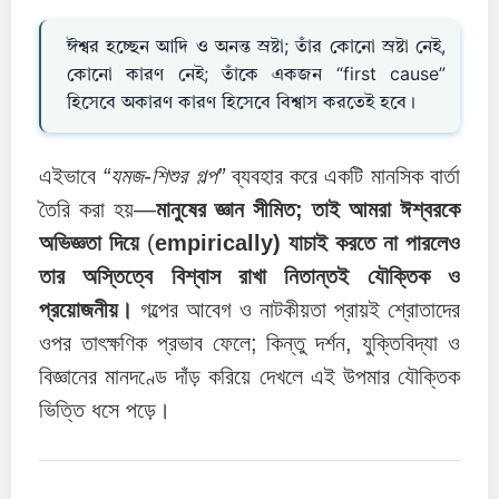
ঈশ্বর হচ্ছেন আদি ও অনন্ত স্রষ্টা; তাঁর কোনো স্রষ্টা নেই,
কোনো কারণ নেই; তাঁকে একজন
“first cause”
হিসেবে
অকারণ কারণ
হিসেবে বিশ্বাস করতেই হবে।
এইভাবে
“যমজ-শিশুর গল্প”
ব্যবহার করে একটি মানসিক বার্তা
তৈরি করা হয়—
মানুষের জ্ঞান সীমিত; তাই আমরা ঈশ্বরকে
অভিজ্ঞতা দিয়ে
(
empirically) যাচাই করতে না পারলেও
তার অস্তিত্বে বিশ্বাস রাখা নিতান্তই যৌক্তিক ও
প্রয়োজনীয়।
গল্পের আবেগ ও নাটকীয়তা প্রায়ই শ্রোতাদের
ওপর তাৎক্ষণিক প্রভাব ফেলে; কিন্তু দর্শন, যুক্তিবিদ্যা ও
বিজ্ঞানের মানদণ্ডে দাঁড় করিয়ে দেখলে এই উপমার যৌক্তিক
ভিত্তি ধসে পড়ে।