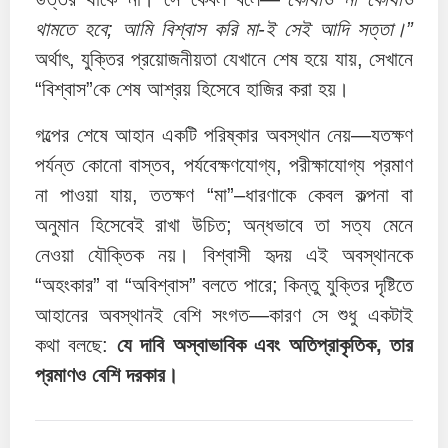
থামতে হবে; আমি বিশ্বাস করি মা-ই সেই আদি সত্তা।”
অর্থাৎ, যুক্তির প্রয়োজনীয়তা যেখানে শেষ হয়ে যায়, সেখানে
“বিশ্বাস”কে শেষ আশ্রয় হিসেবে হাজির করা হয়।
গল্পের শেষে আহান একটি পরিষ্কার অবস্থান নেয়—যতক্ষণ
পর্যন্ত কোনো বাস্তব, পর্যবেক্ষণযোগ্য, পরীক্ষাযোগ্য প্রমাণ
না পাওয়া যায়, ততক্ষণ “মা”–ধারণাকে কেবল কল্পনা বা
অনুমান হিসেবেই রাখা উচিত; অন্ধভাবে তা সত্য মেনে
নেওয়া যৌক্তিক নয়। বিশ্বাসী হৃদয় এই অবস্থানকে
“অহংকার” বা “অবিশ্বাস” বলতে পারে; কিন্তু যুক্তির দৃষ্টিতে
আহানের অবস্থানই বেশি সংগত—কারণ সে শুধু একটাই
কথা বলছে:
যে দাবি অস্বাভাবিক এবং অতিপ্রাকৃতিক, তার
প্রমাণও বেশি দরকার।