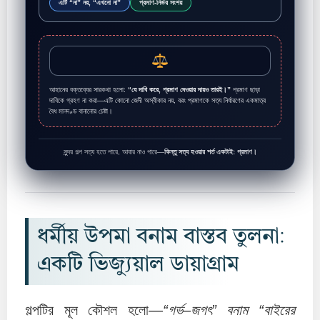
এটি “না” নয়, “এখনো না”
প্রমাণ-নির্ভর সংশয়
আহানের বক্তব্যের সারকথা হলো:
“যে দাবি করে, প্রমাণ দেওয়ার দায়ও তারই।”
প্রমাণ ছাড়া
দাবিকে গ্রহণ না করা—এটি কোনো জেদী অস্বীকার নয়, বরং প্রমাণকে সত্য নির্ধারণের একমাত্র
বৈধ মানদণ্ড বানানোর চেষ্টা।
সুন্দর গল্প সত্য হতে পারে, আবার নাও পারে—
কিন্তু সত্য হওয়ার শর্ত একটাই: প্রমাণ।
ধর্মীয় উপমা বনাম বাস্তব তুলনা:
একটি ভিজ্যুয়াল ডায়াগ্রাম
গল্পটির মূল কৌশল হলো—
“গর্ভ–জগৎ” বনাম “বাইরের