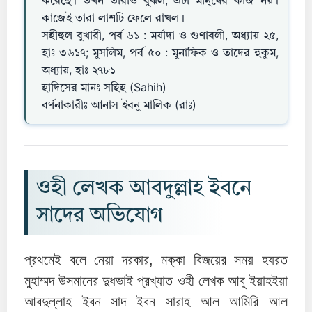
করেছে। তখন তারাও বুঝল, এটা মানুষের কাজ নয়।
কাজেই তারা লাশটি ফেলে রাখল।
সহীহুল বুখারী, পর্ব ৬১ : মর্যাদা ও গুণাবলী, অধ্যায় ২৫,
হাঃ ৩৬১৭; মুসলিম, পর্ব ৫০ : মুনাফিক ও তাদের হুকুম,
অধ্যায়, হাঃ ২৭৮১
হাদিসের মানঃ সহিহ (Sahih)
বর্ণনাকারীঃ আনাস ইবনু মালিক (রাঃ)
ওহী লেখক আবদুল্লাহ ইবনে
সাদের অভিযোগ
প্রথমেই বলে নেয়া দরকার, মক্কা বিজয়ের সময় হযরত
মুহাম্মদ উসমানের দুধভাই প্রখ্যাত ওহী লেখক আবু ইয়াহইয়া
আবদুল্লাহ ইবন সাদ ইবন সারাহ আল আমিরি আল