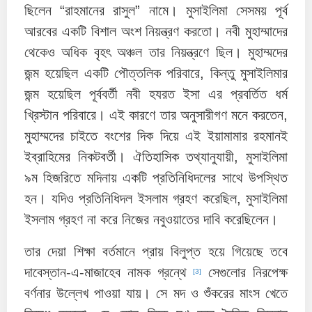
ছিলেন “রাহমানের রাসুল” নামে। মুসাইলিমা সেসময় পূর্ব
আরবের একটি বিশাল অংশ নিয়ন্ত্রণ করতো। নবী মুহাম্মাদের
থেকেও অধিক বৃহৎ অঞ্চল তার নিয়ন্ত্রণে ছিল। মুহাম্মদের
জন্ম হয়েছিল একটি পৌত্তলিক পরিবারে, কিন্তু মুসাইলিমার
জন্ম হয়েছিল পূর্ববর্তী নবী হযরত ইসা এর প্রবর্তিত ধর্ম
খ্রিস্টান পরিবারে। এই কারণে তার অনুসারীগণ মনে করতেন,
মুহাম্মদের চাইতে বংশের দিক দিয়ে এই ইয়ামামার রহমানই
ইব্রাহিমের নিকটবর্তী। ঐতিহাসিক তথ্যানুযায়ী, মুসাইলিমা
৯ম হিজরিতে মদিনায় একটি প্রতিনিধিদলের সাথে উপস্থিত
হন। যদিও প্রতিনিধিদল ইসলাম গ্রহণ করেছিল, মুসাইলিমা
ইসলাম গ্রহণ না করে নিজের নবুওয়াতের দাবি করেছিলেন।
তার দেয়া শিক্ষা বর্তমানে প্রায় বিলুপ্ত হয়ে গিয়েছে তবে
দাবেস্তান-এ-মাজাহেব নামক গ্রন্থে
সেগুলোর নিরপেক্ষ
[3]
বর্ণনার উল্লেখ পাওয়া যায়। সে মদ ও শুঁকরের মাংস খেতে