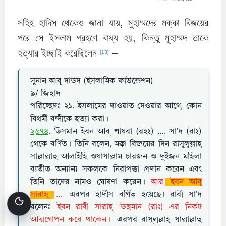
সহিহ হাদিস থেকেও জানা যায়, মুহাম্মদের মক্কা বিজয়ের
পরে সে ইসলাম গ্রহণে বাধ্য হয়, কিন্তু মুহাম্মদ তাকে
হত্যার ইচ্ছাই করেছিলেন
–
[13]
সুনান আবূ দাউদ (ইসলামিক ফাউন্ডেশন)
৯/ জিহাদ
পরিচ্ছেদঃ ২১. ইসলামের দাওয়াত দেওয়ার আগে, কোন
বিধর্মী বন্দীকে হত্যা করা।
২৬৭৪
. ’উসমান ইবন আবূ শায়বা (রহঃ) …. সা’দ (রাঃ)
থেকে বর্ণিত। তিনি বলেন, মক্কা বিজয়ের দিন রাসূলুল্লাহ্
সাল্লাল্লাহু আলাইহি ওয়াসাল্লাম চারজন ও দুইজন মহিলা
ব্যতীত অন্যান্য সকলকে নিরাপত্তা প্রদান করেন এবং
তিনি তাদের নামও ঘোষণা করেন।
আর
ইবন আবূ
সারাহ্
…
এরপর হাদীস বর্ণিত হয়েছে। রাবী সা’দ
বলেনঃ
ইবন রাবী সারাহ্ ’উছমান (রাঃ) এর নিকট
আত্মগোপন করে থাকেন।
এরপর রাসূলুল্লাহ্ সাল্লাল্লাহু