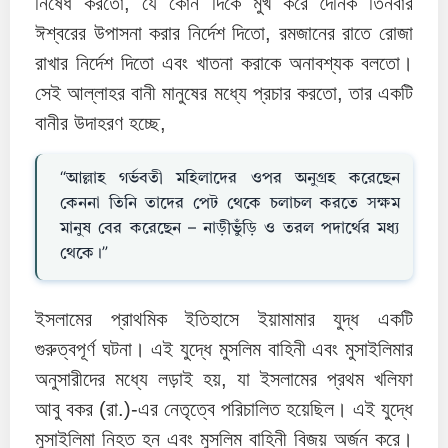
নিষেধ করতো, যে কোন দিকে মুখ করে দৈনিক তিনবার
ঈশ্বরের উপাসনা করার নির্দেশ দিতো, রমজানের রাতে রোজা
রাখার নির্দেশ দিতো এবং খাতনা করাকে অনাবশ্যক বলতো।
সেই আল্লাহর বানী মানুষের মধ্যে প্রচার করতো, তার একটি
বানীর উদাহরণ হচ্ছে,
“আল্লাহ গর্ভবতী মহিলাদের ওপর অনুগ্রহ করেছেন
কেননা তিনি তাদের পেট থেকে চলাচল করতে সক্ষম
মানুষ বের করেছেন – নাড়ীভুঁড়ি ও তরল পদার্থের মধ্য
থেকে।”
ইসলামের প্রাথমিক ইতিহাসে ইয়ামামার যুদ্ধ একটি
গুরুত্বপূর্ণ ঘটনা। এই যুদ্ধে মুসলিম বাহিনী এবং মুসাইলিমার
অনুসারীদের মধ্যে লড়াই হয়, যা ইসলামের প্রথম খলিফা
আবু বকর (রা.)-এর নেতৃত্বে পরিচালিত হয়েছিল। এই যুদ্ধে
মুসাইলিমা নিহত হন এবং মুসলিম বাহিনী বিজয় অর্জন করে।