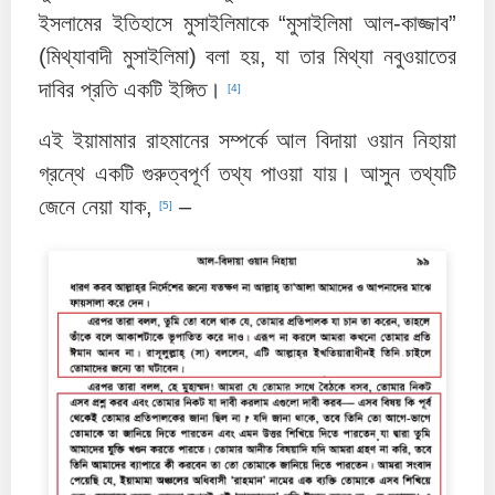
ইসলামের ইতিহাসে মুসাইলিমাকে “মুসাইলিমা আল-কাজ্জাব”
(মিথ্যাবাদী মুসাইলিমা) বলা হয়, যা তার মিথ্যা নবুওয়াতের
দাবির প্রতি একটি ইঙ্গিত।
[4]
এই ইয়ামামার রাহমানের সম্পর্কে আল বিদায়া ওয়ান নিহায়া
গ্রন্থে একটি গুরুত্বপূর্ণ তথ্য পাওয়া যায়। আসুন তথ্যটি
জেনে নেয়া যাক,
–
[5]