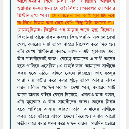
আলে-ইমরান শিখে নিল। নবী সাল্লাল্লাহু আলাইহি
ওয়াসাল্লাম-এর জন্য সে ওহী লিখত। অতঃপর সে আবার
খ্রিস্টান হয়ে গেল।
সে বলতে লাগল, আমি মুহাম্মাদ -কে
যা লিখে দিতাম তার চেয়ে বেশি কিছু তিনি জানেন না।
(নাউজুবিল্লাহ) কিছুদিন পর আল্লাহ্ তাকে মৃত্যু দিলেন।
খ্রিস্টানরা তাকে দাফন করল। কিন্তু পরদিন সকালে দেখা
গেল, কবরের মাটি তাকে বাইরে নিক্ষেপ করে দিয়েছে।
এটা দেখে খ্রিস্টানরা বলতে লাগল- এটা মুহাম্মাদ এবং
তাঁর সাহাবীদেরই কাজ। যেহেতু আমাদের এ সাথী তাদের
হতে পালিয়ে এসেছিল। এ জন্যই তারা আমাদের সাথীকে
কবর হতে উঠিয়ে বাইরে ফেলে দিয়েছে। তাই যতদূর
পারা যায় গভীর করে কবর খুঁড়ে তাকে আবার দাফন
করল। কিন্তু পরদিন সকালে দেখা গেল, কবরের মাটি
তাকে আবার বাইরে ফেলে দিয়েছে। এবারও তারা বলল,
এটা মুহাম্মাদ ও তাঁর সাহাবীদের কান্ড। তাদের নিকট
হতে পালিয়ে আসার কারণে তারা আমাদের সাথীকে
কবর হতে উঠিয়ে বাইরে ফেলে দিয়েছে। এবার আরো
গভীর করে কবর খনন করে দাফন করল। পরদিন ভোরে