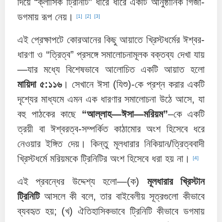
দিয়ে “ক্লাসিক ট্রিনিটি” ধীরে ধীরে একটি আনুষ্ঠানিক গির্জা-
ডগমায় রূপ নেয়।
[1]
[2]
[3]
এই প্রেক্ষাপটে কোরআনের কিছু আয়াতে খ্রিস্টধর্মের ঈশ্বর-
ধারণা ও “ত্রিত্ব” প্রসঙ্গে সমালোচনামূলক বক্তব্য দেখা যায়
—যার মধ্যে বিশেষভাবে আলোচিত একটি আয়াত হলো
মায়িদা ৫:১১৬
। সেখানে ঈসা (যিশু)-কে প্রশ্ন করার একটি
দৃশ্যের মাধ্যমে এমন এক ধারণার সমালোচনা উঠে আসে, যা
বহু পাঠকের কাছে
“আল্লাহ—ঈসা—মরিয়ম”
–কে একটি
ত্রয়ী বা ঈশ্বরত্ব-সম্পর্কিত কাঠামোর অংশ হিসেবে ধরে
নেওয়ার ইঙ্গিত দেয়। কিন্তু মূলধারার নিকিয়ান/ত্রিত্ববাদী
খ্রিস্টধর্মে মরিয়মকে ট্রিনিটির অংশ হিসেবে ধরা হয় না।
[4]
এই প্রবন্ধের উদ্দেশ্য হলো—(ক)
মূলধারার খ্রিস্টান
ট্রিনিটি
আসলে কী বলে, তার বাইবেলীয় সূত্রগুলো কীভাবে
ব্যবহৃত হয়; (খ) ঐতিহাসিকভাবে ট্রিনিটি কীভাবে ডগমায়