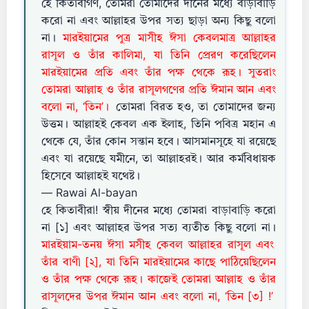
হে কিতাবীগণ, তোমরা তোমাদের দীনের মধ্যে বাড়াবাড়ি
করো না এবং আল্লাহর উপর সত্য ছাড়া অন্য কিছু বলো
না।
মারইয়ামের পুত্র মাসীহ ঈসা কেবলমাত্র আল্লাহর
রাসূল ও তাঁর কালিমা, যা তিনি প্রেরণ করেছিলেন
মারইয়ামের প্রতি এবং তাঁর পক্ষ থেকে রূহ। সুতরাং
তোমরা আল্লাহ ও তাঁর রাসূলগণের প্রতি ঈমান আন এবং
বলো না, ‘তিন’।
তোমরা বিরত হও, তা তোমাদের জন্য
উত্তম। আল্লাহই কেবল এক ইলাহ, তিনি পবিত্র মহান এ
থেকে যে, তাঁর কোন সন্তান হবে। আসমানসূহে যা রয়েছে
এবং যা রয়েছে যমীনে, তা আল্লাহরই। আর কর্মবিধায়ক
হিসেবে আল্লাহই যথেষ্ট।
— Rawai Al-bayan
হে কিতাবীরা! স্বীয় দীনের মধ্যে তোমরা বাড়াবাড়ি করো
না [১] এবং আল্লাহর উপর সত্য ব্যতীত কিছু বলো না।
মারইয়াম-তনয় ঈসা মসীহ কেবল আল্লাহর রাসূল এবং
তাঁর বাণী [২], যা তিনি মারইয়ামের কাছে পাঠিয়েছিলেন
ও তাঁর পক্ষ থেকে রূহ। কাজেই তোমরা আল্লাহ ও তাঁর
রাসূলদের উপর ঈমান আন এবং বলো না, ‘তিন [৩] !’