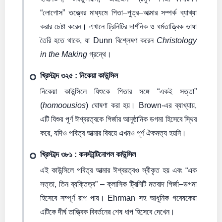
“লোগোস” তত্ত্বের মাধ্যমে পিতা–পুত্র–আত্মার সম্পর্ক ব্যাখ্যা
করার চেষ্টা করেন। এখানে ট্রিনিটির দার্শনিক ও ধর্মতাত্ত্বিক ভাষা
তৈরি হতে থাকে, যা Dunn বিশ্লেষণ করেন
Christology
in the Making
গ্রন্থে।
খ্রিস্টাব্দ ৩২৫ : নিকেয়া কাউন্সিল
নিকেয়া কাউন্সিলে যিশুকে পিতার সঙ্গে “একই সত্তা”
(
homoousios
) ঘোষণা করা হয়। Brown-এর ব্যাখ্যায়,
এটি যিশুর পূর্ণ ঈশ্বরত্বকে গির্জার আনুষ্ঠানিক ডগমা হিসেবে স্থির
করে, যদিও পবিত্র আত্মার বিষয়ে এখনও পূর্ণ ঐকমত্য হয়নি।
খ্রিস্টাব্দ ৩৮১ : কনস্টান্টিনোপল কাউন্সিল
এই কাউন্সিলে পবিত্র আত্মার ঈশ্বরত্বও স্বীকৃত হয় এবং “এক
সত্তা, তিন ব্যক্তিত্ব” – ক্লাসিক ট্রিনিটি মতবাদ গির্জা–ডগমা
হিসেবে সম্পূর্ণ রূপ পায়। Ehrman সহ আধুনিক গবেষকেরা
এটিকে দীর্ঘ তাত্ত্বিক বিবর্তনের শেষ ধাপ হিসেবে দেখেন।