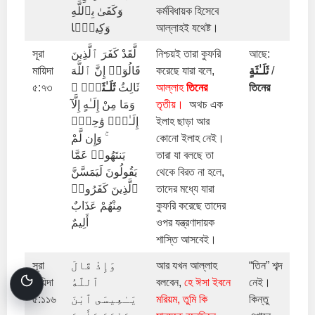
وَكَفَىٰ بِٱللَّهِ
কর্মবিধায়ক হিসেবে
وَكِيلًۭا
আল্লাহই যথেষ্ট।
সূরা
لَّقَدْ كَفَرَ ٱلَّذِينَ
নিশ্চয়ই তারা কুফরি
আছে:
মায়িদা
قَالُوٓا۟ إِنَّ ٱللَّهَ
করেছে যারা বলে,
ثَلَـٰثَةٍ
/
৫:৭৩
ۘ
ثَلَـٰثَةٍۢ
ثَالِثُ
আল্লাহ
তিনের
তিনের
وَمَا مِنْ إِلَـٰهٍ إِلَّآ
তৃতীয়।
অথচ এক
إِلَـٰهٌۭ وَٰحِدٌۭ
ইলাহ ছাড়া আর
ۚ وَإِن لَّمْ
কোনো ইলাহ নেই।
يَنتَهُوا۟ عَمَّا
তারা যা বলছে তা
يَقُولُونَ لَيَمَسَّنَّ
থেকে বিরত না হলে,
ٱلَّذِينَ كَفَرُوا۟
তাদের মধ্যে যারা
مِنْهُمْ عَذَابٌ
কুফরি করেছে তাদের
أَلِيمٌ
ওপর যন্ত্রণাদায়ক
শাস্তি আসবেই।
সূরা
وَإِذْ قَالَ
আর যখন আল্লাহ
“তিন” শব্দ
মায়িদা
ٱللَّهُ
বলবেন,
হে ঈসা ইবনে
নেই।
৫:১১৬
يَـٰعِيسَى ٱبْنَ
মরিয়ম, তুমি কি
কিন্তু