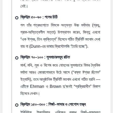
নেই।
খ্রিস্টাব্দ ৫০–৬০ : পলের চিঠি
পল তাঁর পত্রগুলোতে যিশুকে অত্যন্ত উচ্চ মর্যাদায় (প্রভু,
প্রাক-অস্তিত্বশীল সত্তা) উপস্থাপন করেন, কিন্তু এখনো
“এক ঈশ্বর, তিন ব্যক্তিত্ব” হিসেবে গঠিত ট্রিনিটি মতবাদ দেখা
যায় না (Dunn-এর ভাষায় ক্রিস্টোলজি “তৈরি হচ্ছে”).
খ্রিস্টাব্দ ৭০–১০০ : সুসমাচারসমূহ রচিত
মার্ক, মথি, লূক ও বিশেষ করে যোহনের সুসমাচারে যিশুর দ্যৈবিক
মর্যাদা আরও জোরালোভাবে উঠে আসে (
“বাক্য ঈশ্বর ছিলেন”
ইত্যাদি), তবে আনুষ্ঠানিক ট্রিনিটি মতবাদ এখনো গঠিত হয়নি —
এটিকে Ehrman ও Brown দু’জনই “প্রক্রিয়াধীন” বিকাশ
হিসেবে দেখান।
খ্রিস্টাব্দ ১৫০–৩০০ : গির্জা–ফাদার ও লোগোস তত্ত্ব
ইরিনিউস, টারতুলিয়ান, ওরিজেন প্রমুখ গির্জা–ফাদারগণ