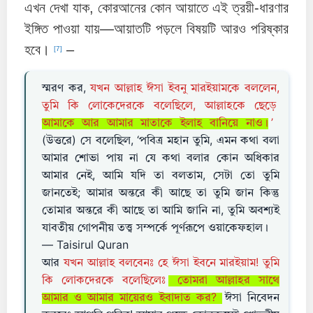
এখন দেখা যাক, কোরআনের কোন আয়াতে এই ত্রয়ী-ধারণার
ইঙ্গিত পাওয়া যায়—আয়াতটি পড়লে বিষয়টি আরও পরিষ্কার
হবে।
–
[7]
স্মরণ কর,
যখন আল্লাহ ঈসা ইবনু মারইয়ামকে বললেন,
তুমি কি লোকেদেরকে বলেছিলে, আল্লাহকে ছেড়ে
আমাকে আর আমার মাতাকে ইলাহ বানিয়ে নাও।
’
(উত্তরে) সে বলেছিল, ‘পবিত্র মহান তুমি, এমন কথা বলা
আমার শোভা পায় না যে কথা বলার কোন অধিকার
আমার নেই, আমি যদি তা বলতাম, সেটা তো তুমি
জানতেই; আমার অন্তরে কী আছে তা তুমি জান কিন্তু
তোমার অন্তরে কী আছে তা আমি জানি না, তুমি অবশ্যই
যাবতীয় গোপনীয় তত্ত্ব সম্পর্কে পূর্ণরূপে ওয়াকেফহাল।
— Taisirul Quran
আর
যখন আল্লাহ বলবেনঃ হে ঈসা ইবনে মারইয়াম! তুমি
কি লোকদেরকে বলেছিলেঃ
তোমরা আল্লাহর সাথে
আমার ও আমার মায়েরও ইবাদাত কর?
ঈসা নিবেদন