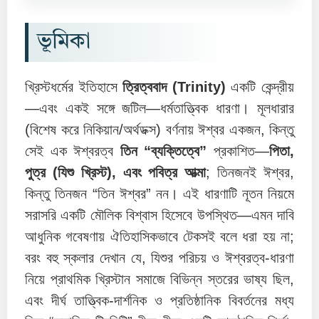
ভূমিকা
খ্রিস্টধর্মের ইতিহাসে
ত্রিত্ববাদ (Trinity)
একটি কেন্দ্রীয়
—এবং একই সঙ্গে জটিল—ধর্মতাত্ত্বিক ধারণা। মূলধারার
(বিশেষ করে নিকিয়ান/অর্থডক্স) বর্ণনায় ঈশ্বর একজন, কিন্তু
সেই এক ঈশ্বরত্ব
তিন “ব্যক্তিত্বে”
প্রকাশিত—
পিতা,
পুত্র (যিশু খ্রিস্ট), এবং পবিত্র আত্মা
; তিনজনই ঈশ্বর,
কিন্তু তিনজন “তিন ঈশ্বর” নন। এই ধারণাটি নূতন নিয়মে
সরাসরি একটি মৌলিক বিশ্বাস হিসেবে উপস্থিত—এমন দাবি
আধুনিক গবেষণায় ঐতিহাসিকভাবে টেকসই বলে ধরা হয় না;
বরং বহু স্কলার দেখান যে, যিশুর পরিচয় ও ঈশ্বরত্ব-ধারণা
নিয়ে প্রাথমিক খ্রিস্টান সমাজে বিভিন্ন স্তরের ভাষ্য ছিল,
এবং দীর্ঘ তাত্ত্বিক-দার্শনিক ও প্রতিষ্ঠানিক বিবর্তনের মধ্য