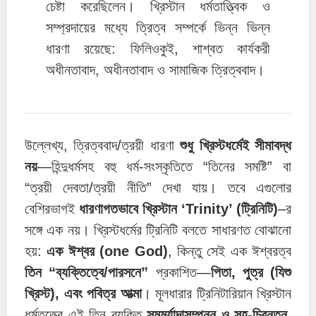
চেষ্টা করেছিলেন। খ্রিস্টান ধর্মতাত্ত্বিক ও
সম্প্রদায়ের মধ্যে ত্রিত্ব সম্পর্কে ভিন্ন ভিন্ন
ধারণা রয়েছে: ফিলিওকুই, শাশ্বত কার্যকরী
অধীনতাবাদ, অধীনতাবাদ ও সামাজিক ত্রিত্ববাদ।
উল্লেখ্য, ত্রিত্ববাদ/ত্রয়ী ধারণা
শুধু খ্রিস্টধর্মেই সীমাবদ্ধ
নয়
—হিন্দুধর্মসহ বহু ধর্ম-সংস্কৃতিতে “তিনের সমষ্টি” বা
“ত্রয়ী দেবতা/ত্রয়ী নীতি” দেখা যায়। তবে এগুলোর
বেশিরভাগই
ধারণাগতভাবে খ্রিস্টান ‘Trinity’ (ট্রিনিটি)
–র
সঙ্গে এক নয়। খ্রিস্টধর্মের ট্রিনিটি বলতে সাধারণত বোঝানো
হয়:
এক ঈশ্বর (one God)
, কিন্তু সেই এক ঈশ্বরত্ব
তিন “ব্যক্তিত্বে/পারসনে”
প্রকাশিত—
পিতা, পুত্র (যিশু
খ্রিস্ট), এবং পবিত্র আত্মা
। মূলধারার ট্রিনিটারিয়ান খ্রিস্টান
ধর্মতত্ত্বে এই তিন ব্যক্তি
সমমর্যাদাসম্পন্ন ও সহ-চিরন্তন
,