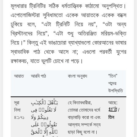
মূলধারার ট্রিনিটির সঠিক ধর্মতাত্ত্বিক কাঠামো অনুপস্থিত।
এপোলোজিস্টরা সুবিধামতো একেক আয়াতকে একেক বাক্সে
ঢুকিয়ে বলে, “এটা ট্রিনিটি নিয়ে নয়”, “ওটা অন্য
খ্রিস্টানদের নিয়ে”, “এটা শুধু অতিরঞ্জিত মরিয়ম-ভক্তি
নিয়ে।” কিন্তু এই ভাঙাচোরা ব্যাখ্যাগুলো কোরআনের ভাষার
স্বাভাবিক পাঠ থেকে আসে না; এগুলো পরবর্তী যুগের
রক্ষাকবচ, যাতে ভুলটি চোখে না পড়ে।
আয়াত
আরবি পাঠ
বাংলা অনুবাদ
“তিন”
শব্দের
উপস্থিতি
সূরা
يَـٰٓأَهْلَ ٱلْكِتَـٰبِ
হে কিতাবধারীরা,
আছে:
নিসা
لَا تَغْلُوا۟ فِى
তোমরা তোমাদের ধর্মে
ثَلَـٰثَةٌ
/
৪:১৭১
دِينِكُمْ وَلَا
বাড়াবাড়ি করো না এবং
তিন
تَقُولُوا۟ عَلَى
আল্লাহ সম্পর্কে সত্য
ٱللَّهِ إِلَّا ٱلْحَقَّ
ছাড়া কিছু বলো না।