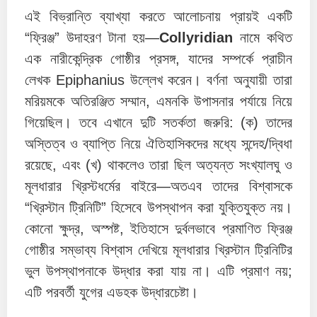
এই বিভ্রান্তি ব্যাখ্যা করতে আলোচনায় প্রায়ই একটি
“ফ্রিঞ্জ” উদাহরণ টানা হয়—
Collyridian
নামে কথিত
এক নারীকেন্দ্রিক গোষ্ঠীর প্রসঙ্গ, যাদের সম্পর্কে প্রাচীন
লেখক Epiphanius উল্লেখ করেন। বর্ণনা অনুযায়ী তারা
মরিয়মকে অতিরঞ্জিত সম্মান, এমনকি উপাসনার পর্যায়ে নিয়ে
গিয়েছিল। তবে এখানে দুটি সতর্কতা জরুরি: (ক) তাদের
অস্তিত্ব ও ব্যাপ্তি নিয়ে ঐতিহাসিকদের মধ্যে সন্দেহ/দ্বিধা
রয়েছে, এবং (খ) থাকলেও তারা ছিল অত্যন্ত সংখ্যালঘু ও
মূলধারার খ্রিস্টধর্মের বাইরে—অতএব তাদের বিশ্বাসকে
“খ্রিস্টান ট্রিনিটি” হিসেবে উপস্থাপন করা যুক্তিযুক্ত নয়।
কোনো ক্ষুদ্র, অস্পষ্ট, ইতিহাসে দুর্বলভাবে প্রমাণিত ফ্রিঞ্জ
গোষ্ঠীর সম্ভাব্য বিশ্বাস দেখিয়ে মূলধারার খ্রিস্টান ট্রিনিটির
ভুল উপস্থাপনাকে উদ্ধার করা যায় না। এটি প্রমাণ নয়;
এটি পরবর্তী যুগের এডহক উদ্ধারচেষ্টা।