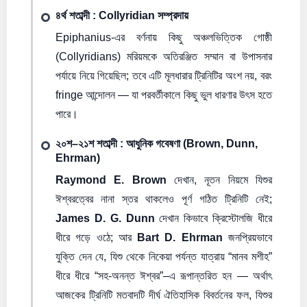
৪র্থ শতাব্দী : Collyridian সম্প্রদায়
Epiphanius-এর বর্ণনায় কিছু অঞ্চলভিত্তিক গোষ্ঠী
(Collyridians) মরিয়মকে অতিরঞ্জিত সম্মান বা উপাসনার
পর্যায়ে নিয়ে গিয়েছিল; তবে এটি মূলধারার ট্রিনিটির অংশ নয়, বরং
fringe আন্দোলন — যা পরবর্তীকালে কিছু ভুল ধারণার উৎস হতে
পারে।
২০শ–২১শ শতাব্দী : আধুনিক গবেষণা (Brown, Dunn,
Ehrman)
Raymond E. Brown
দেখান, নূতন নিয়মে যিশুর
ঈশ্বরত্বের নানা স্তর থাকলেও পূর্ণ গঠিত ট্রিনিটি নেই;
James D. G. Dunn
দেখান কিভাবে ক্রিস্টোলজি ধীরে
ধীরে গড়ে ওঠে; আর
Bart D. Ehrman
জনপ্রিয়ভাবে
যুক্তি দেন যে, যিশু থেকে নিকেয়া পর্যন্ত যাত্রায় “মানব মশীহ”
ধীরে ধীরে “সহ-অনন্ত ঈশ্বর”–এ রূপান্তরিত হন — অর্থাৎ
আজকের ট্রিনিটি মতবাদটি দীর্ঘ ঐতিহাসিক বিবর্তনের ফল, যিশুর