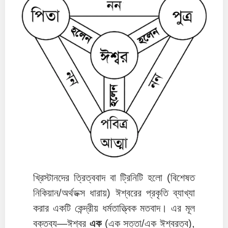
খ্রিস্টানদের ত্রিত্ববাদ বা ট্রিনিটি হলো (বিশেষত
নিকিয়ান/অর্থডক্স ধারায়) ঈশ্বরের প্রকৃতি ব্যাখ্যা
করার একটি কেন্দ্রীয় ধর্মতাত্ত্বিক মতবাদ। এর মূল
বক্তব্য—ঈশ্বর
এক
(এক সত্তা/এক ঈশ্বরত্ব),