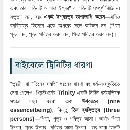
এবং তারা “তিনটি আলাদা ঈশ্বর” বা “তিনটি সম্পূর্ণ বিচ্ছিন্ন
সত্তা” নয়; বরং
একই ঈশ্বরত্ব ভাগাভাগি করেন
—যদিও
ব্যক্তিত্ব হিসেবে একে অপরের সঙ্গে অভিন্ন নন (পিতা
পুত্র নন, পুত্র পবিত্র আত্মা নন, পিতা পবিত্র আত্মা নন)।
বাইবেলে ট্রিনিটির ধারণা
“ত্রয়ী” বা “তিনের সমষ্টি” ধরনের ধারণা বহু ধর্ম-সংস্কৃতিতে
দেখা গেলেও, খ্রিস্টধর্মের
Trinity
একটি নির্দিষ্ট ধর্মতাত্ত্বিক
সংজ্ঞা বহন করে:
এক ঈশ্বরত্ব (one
essence/being)
, কিন্তু
তিন ব্যক্তিত্ব (three
persons)
—পিতা, পুত্র ও পবিত্র আত্মা। অর্থাৎ পিতা
ঈশ্বর, পুত্র ঈশ্বর, পবিত্র আত্মা ঈশ্বর—তবু তারা তিনটি