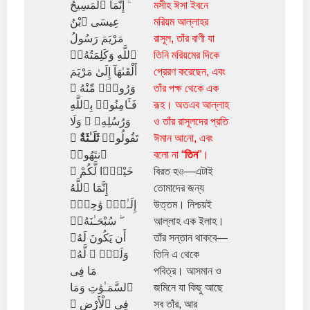
ۚ إِنَّمَا ٱلْمَسِيحُ
মসীহ ঈসা ইবনে
عِيسَى ٱبْنُ
মরিয়ম আল্লাহর
مَرْيَمَ رَسُولُ
রাসূল, তাঁর বাণী যা
ٱللَّهِ وَكَلِمَتُهُۥٓ
তিনি মরিয়মের দিকে
أَلْقَىٰهَآ إِلَىٰ مَرْيَمَ
প্রেরণ করেছেন, এবং
وَرُوحٌۭ مِّنْهُ ۖ
তাঁর পক্ষ থেকে এক
فَـَٔامِنُوا۟ بِٱللَّهِ
রূহ। অতএব আল্লাহ
وَرُسُلِهِۦ ۖ وَلَا
ও তাঁর রাসূলদের প্রতি
ۚ
ثَلَـٰثَةٌ
تَقُولُوا۟
ঈমান আনো, এবং
ٱنتَهُوا۟
বলো না “
তিন
”।
خَيْرًۭا لَّكُمْ ۚ
বিরত হও—এটাই
إِنَّمَا ٱللَّهُ
তোমাদের জন্য
إِلَـٰهٌۭ وَٰحِدٌۭ
উত্তম। নিশ্চয়ই
ۖ سُبْحَـٰنَهُۥٓ
আল্লাহ এক ইলাহ।
أَن يَكُونَ لَهُۥ
তাঁর সন্তান থাকবে—
وَلَدٌۭ ۘ لَّهُۥ
তিনি এ থেকে
مَا فِى
পবিত্র। আসমান ও
ٱلسَّمَـٰوَٰتِ وَمَا
জমিনে যা কিছু আছে
فِى ٱلْأَرْضِ ۗ
সব তাঁর, আর