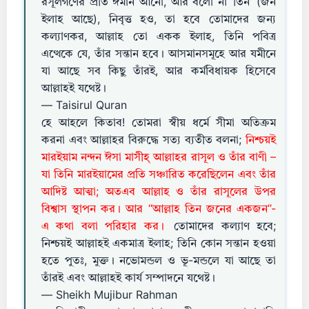
রসূলগণের প্রতি ঈমান আনো, আর বলো না ‘তিন’ (জন
ইলাহ আছে), নিবৃত্ত হও, তা হবে তোমাদের জন্য
কল্যাণকর, আল্লাহ তো একক ইলাহ, তিনি পবিত্র
এত্থেকে যে, তাঁর সন্তান হবে। আসমানসমূহে আর যমীনে
যা আছে সব কিছু তাঁরই, আর কর্মবিধায়ক হিসেবে
আল্লাহই যথেষ্ট।
— Taisirul Quran
হে আহলে কিতাব! তোমরা স্বীয় ধর্মে সীমা অতিক্রম
করনা এবং আল্লাহর বিরুদ্ধে সত্য ব্যতীত বলনা;
নিশ্চয়ই
মারইয়াম নন্দন ঈসা মাসীহ্ আল্লাহর রাসূল ও তাঁর বাণী –
যা তিনি মারইয়ামের প্রতি সঞ্চারিত করেছিলেন এবং তাঁর
আদিষ্ট আত্মা; অতএব আল্লাহ ও তাঁর রাসূলের উপর
বিশ্বাস স্থাপন কর। আর ‘‘আল্লাহ তিন জনের একজন’’-
এ কথা বলা পরিহার কর।
তোমাদের কল্যাণ হবে;
নিশ্চয়ই আল্লাহই একমাত্র ইলাহ; তিনি কোন সন্তান হওয়া
হতে পুতঃ, মুক্ত। নভোমন্ডল ও ভূ-মন্ডলে যা আছে তা
তাঁরই এবং আল্লাহই কার্য সম্পাদনে যথেষ্ট।
— Sheikh Mujibur Rahman