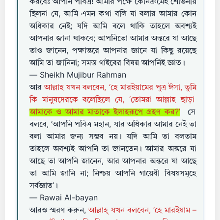
করবেঃ আপনি পবিত্র! আমার পক্ষে কোনক্রমেই শোভনীয়
ছিলনা যে, আমি এমন কথা বলি যা বলার আমার কোন
অধিকার নেই; যদি আমি বলে থাকি তাহলে অবশ্যই
আপনার জানা থাকবে; আপনিতো আমার অন্তরে যা আছে
তাও জানেন, পক্ষান্তরে আপনার জ্ঞানে যা কিছু রয়েছে
আমি তা জানিনা; সমস্ত গাইবের বিষয় আপনিই জ্ঞাত।
— Sheikh Mujibur Rahman
আর
আল্লাহ যখন বলবেন, ‘হে মারইয়ামের পুত্র ঈসা, তুমি
কি মানুষদেরকে বলেছিলে যে, ‘তোমরা আল্লাহ ছাড়া
আমাকে ও আমার মাতাকে ইলাহরূপে গ্রহণ কর?’
সে
বলবে, ‘আপনি পবিত্র মহান, যার অধিকার আমার নেই তা
বলা আমার জন্য সম্ভব নয়। যদি আমি তা বলতাম
তাহলে অবশ্যই আপনি তা জানতেন। আমার অন্তরে যা
আছে তা আপনি জানেন, আর আপনার অন্তরে যা আছে
তা আমি জানি না; নিশ্চয় আপনি গায়েবী বিষয়সমূহে
সর্বজ্ঞাত’।
— Rawai Al-bayan
আরও স্মরণ করুন,
আল্লাহ্‌ যখন বলবেন, ‘হে মারইয়াম –