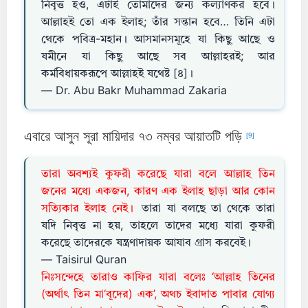
নিবৃত্ত হও, এটাই তোমাদের জন্য কল্যাণকর হবে।
আল্লাহই তো এক ইলাহ; তাঁর সন্তান হবে… তিনি এটা
থেকে পবিত্র-মহান। আসমানসমূহে যা কিছু আছে ও
যমীনে যা কিছু আছে সব আল্লাহরই; আর
কর্মবিধায়করূপে আল্লাহই যথেষ্ট [৪]।
— Dr. Abu Bakr Muhammad Zakaria
এবারে আসুন সূরা মায়িদার ৭৩ নম্বর আয়াতটি পড়ি
[9]
তারা অবশ্যই কুফরী করেছে যারা বলে আল্লাহ তিন
জনের মধ্যে একজন, কারণ এক ইলাহ ছাড়া আর কোন
সত্যিকার ইলাহ নেই।
তারা যা বলছে তা থেকে তারা
যদি নিবৃত্ত না হয়, তাহলে তাদের মধ্যে যারা কুফরী
করেছে তাদেরকে যন্ত্রণাদায়ক আযাব গ্রাস করবেই।
— Taisirul Quran
নিঃসন্দেহে তারাও কাফির যারা বলেঃ ‘আল্লাহ তিনের
(অর্থাৎ তিন মা‘বূদের) এক’, অথচ ইবাদাত পাবার যোগ্য