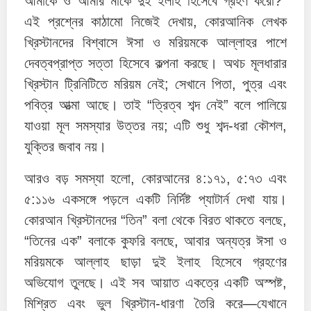
আমাকে ও আমার মাকে দুই ইলাহ হিসেবে গ্রহণ করো?”
এই প্রশ্নের কাঠামো নিজেই দেখায়, কোরআনিক লেখক
খ্রিস্টানদের বিশ্বাসে ঈসা ও মরিয়মকে আল্লাহর পাশে
দেবত্বপ্রাপ্ত সত্তা হিসেবে কল্পনা করছে। অথচ মূলধারার
খ্রিস্টান ট্রিনিটিতে মরিয়ম নেই; সেখানে পিতা, পুত্র এবং
পবিত্র আত্মা আছে। তাই “ত্রিত্ব শব্দ নেই” বলে পালিয়ে
যাওয়া মূল সমস্যার উত্তর নয়; এটি শুধু শব্দ-ধরা কৌশল,
যুক্তির জবাব নয়।
আরও বড় সমস্যা হলো, কোরআনের ৪:১৭১, ৫:৭৩ এবং
৫:১১৬ একসঙ্গে পড়লে একটি নির্দিষ্ট প্যাটার্ন দেখা যায়।
কোরআন খ্রিস্টানদের “তিন” বলা থেকে বিরত থাকতে বলছে,
“তিনের এক” বলাকে কুফরি বলছে, আবার অন্যত্র ঈসা ও
মরিয়মকে আল্লাহ ছাড়া দুই ইলাহ হিসেবে গ্রহণের
অভিযোগ তুলছে। এই সব আয়াত একত্রে একটি অস্পষ্ট,
মিশ্রিত এবং ভুল খ্রিস্টান-ধারণা তৈরি করে—যেখানে