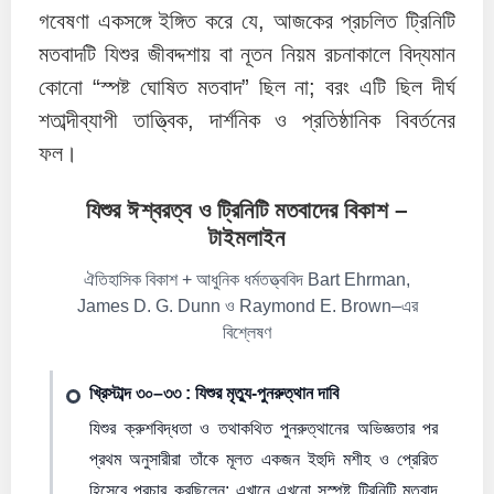
গবেষণা একসঙ্গে ইঙ্গিত করে যে, আজকের প্রচলিত ট্রিনিটি
মতবাদটি যিশুর জীবদ্দশায় বা নূতন নিয়ম রচনাকালে বিদ্যমান
কোনো “স্পষ্ট ঘোষিত মতবাদ” ছিল না; বরং এটি ছিল দীর্ঘ
শতাব্দীব্যাপী তাত্ত্বিক, দার্শনিক ও প্রতিষ্ঠানিক বিবর্তনের
ফল।
যিশুর ঈশ্বরত্ব ও ট্রিনিটি মতবাদের বিকাশ –
টাইমলাইন
ঐতিহাসিক বিকাশ + আধুনিক ধর্মতত্ত্ববিদ Bart Ehrman,
James D. G. Dunn ও Raymond E. Brown–এর
বিশ্লেষণ
খ্রিস্টাব্দ ৩০–৩৩ : যিশুর মৃত্যু-পুনরুত্থান দাবি
যিশুর ক্রুশবিদ্ধতা ও তথাকথিত পুনরুত্থানের অভিজ্ঞতার পর
প্রথম অনুসারীরা তাঁকে মূলত একজন ইহুদি মশীহ ও প্রেরিত
হিসেবে প্রচার করছিলেন; এখানে এখনো সুস্পষ্ট ট্রিনিটি মতবাদ