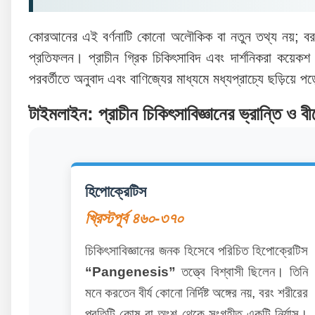
কোরআনের এই বর্ণনাটি কোনো অলৌকিক বা নতুন তথ্য নয়; বরং এ
প্রতিফলন। প্রাচীন গ্রিক চিকিৎসাবিদ এবং দার্শনিকরা কয়েক
পরবর্তীতে অনুবাদ এবং বাণিজ্যের মাধ্যমে মধ্যপ্রাচ্যে ছড়িয়ে প
টাইমলাইন: প্রাচীন চিকিৎসাবিজ্ঞানের ভ্রান্তি ও বী
হিপোক্রেটিস
খ্রিস্টপূর্ব ৪৬০-৩৭০
চিকিৎসাবিজ্ঞানের জনক হিসেবে পরিচিত হিপোক্রেটিস
“Pangenesis”
তত্ত্বে বিশ্বাসী ছিলেন। তিনি
মনে করতেন বীর্য কোনো নির্দিষ্ট অঙ্গের নয়, বরং শরীরের
প্রতিটি কোষ বা অংশ থেকে সংগৃহীত একটি নির্যাস।