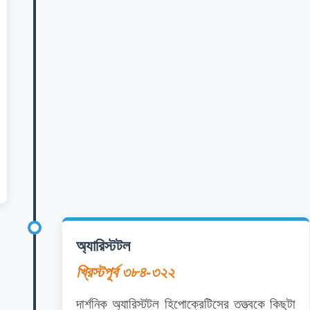
অ্যারিস্টটল
খ্রিস্টপূর্ব ৩৮৪-৩২২
দার্শনিক অ্যারিস্টটল হিপোক্রেটিসের তত্ত্বকে কিছুটা