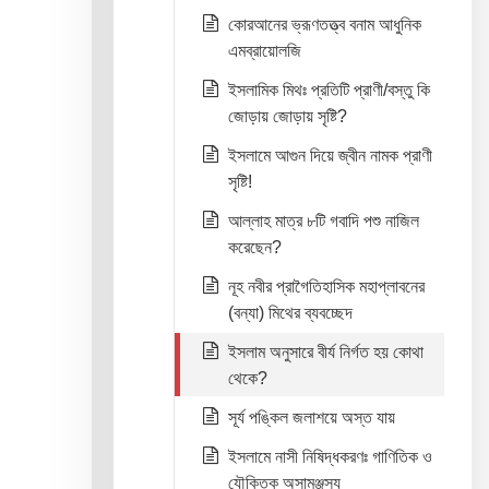
কোরআনের ভ্রূণতত্ত্ব বনাম আধুনিক
এমব্রায়োলজি
ইসলামিক মিথঃ প্রতিটি প্রাণী/বস্তু কি
জোড়ায় জোড়ায় সৃষ্টি?
ইসলামে আগুন দিয়ে জ্বীন নামক প্রাণী
সৃষ্টি!
আল্লাহ মাত্র ৮টি গবাদি পশু নাজিল
করেছেন?
নূহ নবীর প্রাগৈতিহাসিক মহাপ্লাবনের
(বন্যা) মিথের ব্যবচ্ছেদ
ইসলাম অনুসারে বীর্য নির্গত হয় কোথা
থেকে?
সূর্য পঙ্কিল জলাশয়ে অস্ত যায়
ইসলামে নাসী নিষিদ্ধকরণঃ গাণিতিক ও
যৌক্তিক অসামঞ্জস্য