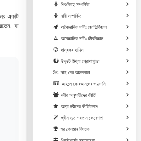
শিশুবিবাহ সম্পর্কিত
শনের একটি
নারী সম্পর্কিত
করতেন, যা
অবৈজ্ঞানিক দাবীঃ জোতির্বিজ্ঞান
অবৈজ্ঞানিক দাবীঃ জীববিজ্ঞান
হাস্যকর হাদিস
উদ্ভট মিথ্যা প্রোপাগান্ডা
দাই-দের আমলনামা
আহলে কোরআনদের ভণ্ডামি
নবীর অনুসারীদের কীর্তি
অন্য নবীদের কীর্তিকলাপ
জ্বীন ভুত শয়তান ফেরেশতা
হুর গেলমান বিষয়ক
খ্রিস্টধর্মের সমালোচনা