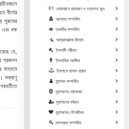
াচীনকালে
কোরআনে ব্যাকরণ ও তথ্যগত ভুল
ে বীর্যের
আল্লাহ সম্পর্কিত
য় পুরুষের
 এবং বক্ষ
তাকদীর সম্পর্কিত
আক্রমণাত্মক জিহাদ
ইসলামী শরীয়ত
করেছে যে,
ের প্রজনন
ইসলামিক আকীদা
র মাধ্যমে
ইসলামে হালাল হারাম
 শুক্রাণু
মুহাম্মদ সম্পর্কিত
রবর্তীতে
মুহাম্মদের মোজেজা
মুহাম্মদের বর্বরতা
মুহাম্মদের যৌনজীবন
দাসপ্রথা সম্পর্কিত