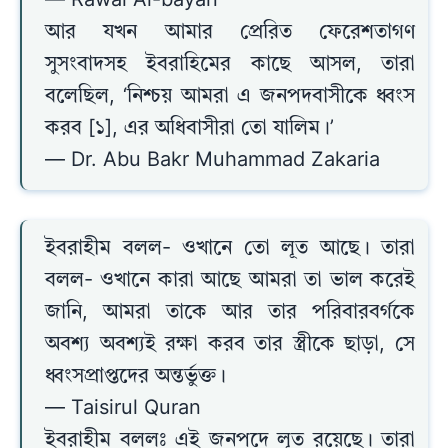
— Rawai Al-bayan
আর যখন আমার প্রেরিত ফেরেশতাগণ
সুসংবাদসহ ইবরাহিমের কাছে আসল, তারা
বলেছিল, ‘নিশ্চয় আমরা এ জনপদবাসীকে ধ্বংস
করব [১], এর অধিবাসীরা তো যালিম।’
— Dr. Abu Bakr Muhammad Zakaria
ইবরাহীম বলল- ওখানে তো লূত আছে। তারা
বলল- ওখানে কারা আছে আমরা তা ভাল করেই
জানি, আমরা তাকে আর তার পরিবারবর্গকে
অবশ্য অবশ্যই রক্ষা করব তার স্ত্রীকে ছাড়া, সে
ধ্বংসপ্রাপ্তদের অন্তর্ভুক্ত।
— Taisirul Quran
ইবরাহীম বললঃ এই জনপদে লূত রয়েছে। তারা