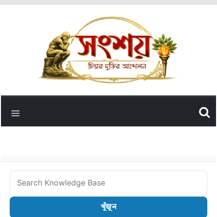
Skip
to
content
Search
Knowledge
খুঁজুন
Base