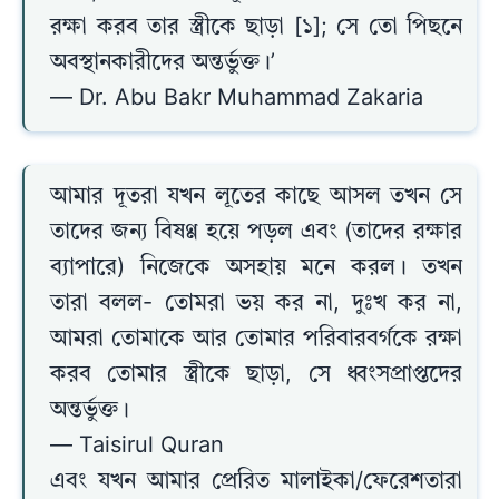
রক্ষা করব তার স্ত্রীকে ছাড়া [১]; সে তো পিছনে
অবস্থানকারীদের অন্তর্ভুক্ত।’
— Dr. Abu Bakr Muhammad Zakaria
আমার দূতরা যখন লূতের কাছে আসল তখন সে
তাদের জন্য বিষণ্ণ হয়ে পড়ল এবং (তাদের রক্ষার
ব্যাপারে) নিজেকে অসহায় মনে করল। তখন
তারা বলল- তোমরা ভয় কর না, দুঃখ কর না,
আমরা তোমাকে আর তোমার পরিবারবর্গকে রক্ষা
করব তোমার স্ত্রীকে ছাড়া, সে ধ্বংসপ্রাপ্তদের
অন্তর্ভুক্ত।
— Taisirul Quran
এবং যখন আমার প্রেরিত মালাইকা/ফেরেশতারা