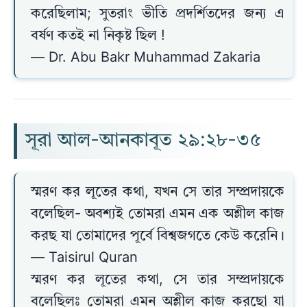
করেছিলাম; সুতরাং ভীতি প্রদর্শিতদের জন্য এ
বর্ষণ কতই না নিকৃষ্ট ছিল !
— Dr. Abu Bakr Muhammad Zakaria
সূরা আল-আনকাবূত ২৯:২৮-৩৫
স্মরণ কর লূতের কথা, যখন সে তার সম্প্রদায়কে
বলেছিল- অবশ্যই তোমরা এমন এক অশ্লীল কাজ
করছ যা তোমাদের পূর্বে বিশ্বজগতে কেউ করেনি।
— Taisirul Quran
স্মরণ কর লূতের কথা, সে তার সম্প্রদায়কে
বলেছিলঃ তোমরা এমন অশ্লীল কাজ করছো যা