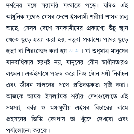
দর্শনের সঙ্গে সরাসরি সংঘাতে পড়ে। যদিও এই
আধুনিক যুগেও যেসব দেশে ইসলামী শরীয়া শাসন চালু
আছে, সেসব দেশে সমকামীদের প্রকাশ্যে উঁচু স্থান
থেকে ছুড়ে হত্যা করা হয়, নতুবা প্রকাশ্যে পাথর ছুড়ে
হত্যা বা শিরঃচ্ছেদ করা হয়
। যা শুধুমাত্র মানুষের
[4]
[5]
মানবাধিকার হরণই নয়, মানুষের যৌন স্বাধীনতারও
লঙ্ঘন। একইসাথে পছন্দ করে নিজ যৌন সঙ্গী নির্বাচন
এবং জীবন যাপনের পথে প্রতিবন্ধকতা সৃষ্টি করা।
আজকে আমরা ইসলামিক শরীয়া দেশগুলোতে এই
সমস্যা, বর্বর ও মধ্যযুগীয় এইসব বিচারের নামে
প্রহসনের ভিত্তি কোথায় তা খুঁজে দেখবো এবং
পর্যালোচনা করবো।