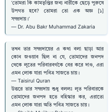
‘তোমরা কি কামতৃপ্তির জন্য নারীকে ছেড়ে পুরুষে
উপগত হবে? তোমরা তো এক অজ্ঞ [১]
সম্প্রদায়।’
— Dr. Abu Bakr Muhammad Zakaria
তখন তার সম্প্রদায়ের এ কথা বলা ছাড়া আর
কোন জওয়াব ছিল না যে, তোমাদের জনপদ
থেকে লূতের পরিবারবর্গকে বের করে দাও, এরা
এমন লোক যারা পবিত্র সাজতে চায়।
— Taisirul Quran
উত্তরে তার সম্প্রদায় শুধু বললঃ লূত পরিবারকে
তোমাদের জনপদ হতে বহিস্কার কর, এরাতো
এমন লোক যারা অতি পবিত্র সাজতে চায়।