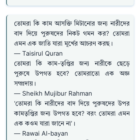
তোমরা কি কাম আসক্তি মিটানোর জন্য নারীদের
বাদ দিয়ে পুরুষদের নিকট গমন কর? তোমরা
এমন এক জাতি যারা মূর্খের আচরণ করছ।
— Taisirul Quran
তোমরা কি কাম-তৃপ্তির জন্য নারীকে ছেড়ে
পুরুষে উপগত হবে? তোমরাতো এক অজ্ঞ
সম্প্রদায়।
— Sheikh Mujibur Rahman
‘তোমরা কি নারীদের বাদ দিয়ে পুরুষদের উপর
কামতৃপ্তির জন্য উপগত হবে? বরং তোমরা এমন
এক কওম যারা জানে না’।
— Rawai Al-bayan