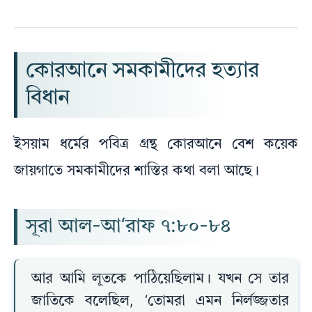
কোরআনে সমকামীদের হত্যার
বিধান
ইসয়াম ধর্মের পবিত্র গ্রন্থ কোরআনে বেশ কয়েক
জায়গাতে সমকামীদের শাস্তির কথা বলা আছে।
সূরা আল-আ‘রাফ ৭:৮০-৮৪
আর আমি লূতকে পাঠিয়েছিলাম। যখন সে তার
জাতিকে বলেছিল, ‘তোমরা এমন নির্লজ্জতার