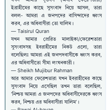
যখন আমার দূতগণ (অর্থাৎ ফেরেশতারা)
ইব্রাহীমের কাছে সুসংবাদ নিয়ে আসল, তারা
বলল- আমরা এ জনপদের বাসিন্দাদের ধ্বংস
করব, এর অধিবাসীরা তো যালিম।
— Taisirul Quran
যখন আমার প্রেরিত মালাইকা/ফেরেশতারা
সুসংবাদসহ ইবরাহীমের নিকট এলো, তারা
বলেছিলঃ আমরা এই জনপদবাসীকে ধ্বংস করব,
এর অধিবাসীতো সীমা লংঘনকারী।
— Sheikh Mujibur Rahman
আর আমার ফেরেশতারা যখন ইবরাহীমের কাছে
সুসংবাদ নিয়ে এসেছিল তখন তারা বলেছিল,
‘নিশ্চয় আমরা এ জনপদের অধিবাসীদেরকে ধ্বংস
করব, নিশ্চয় এর অধিবাসীরা যালিম’।