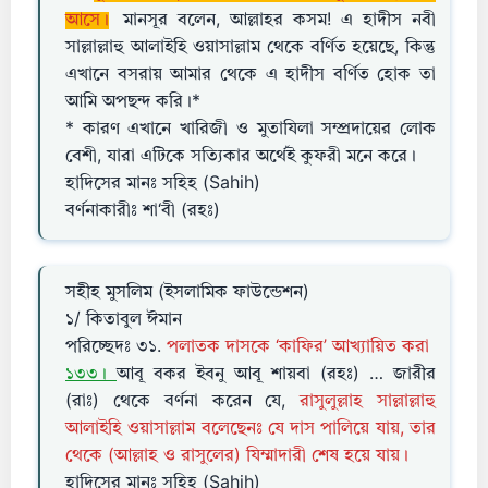
আসে।
মানসূর বলেন, আল্লাহর কসম! এ হাদীস নবী
সাল্লাল্লাহু আলাইহি ওয়াসাল্লাম থেকে বর্ণিত হয়েছে, কিন্তু
এখানে বসরায় আমার থেকে এ হাদীস বর্ণিত হোক তা
আমি অপছন্দ করি।*
* কারণ এখানে খারিজী ও মুতাযিলা সম্প্রদায়ের লোক
বেশী, যারা এটিকে সত্যিকার অর্থেই কুফরী মনে করে।
হাদিসের মানঃ সহিহ (Sahih)
বর্ণনাকারীঃ শা‘বী (রহঃ)
সহীহ মুসলিম (ইসলামিক ফাউন্ডেশন)
১/ কিতাবুল ঈমান
পরিচ্ছেদঃ ৩১.
পলাতক দাসকে ‘কাফির’ আখ্যায়িত করা
১৩৩।
আবূ বকর ইবনু আবূ শায়বা (রহঃ) … জারীর
(রাঃ) থেকে বর্ণনা করেন যে,
রাসুলুল্লাহ সাল্লাল্লাহু
আলাইহি ওয়াসাল্লাম বলেছেনঃ যে দাস পালিয়ে যায়, তার
থেকে (আল্লাহ ও রাসুলের) যিম্মাদারী শেষ হয়ে যায়।
হাদিসের মানঃ সহিহ (Sahih)