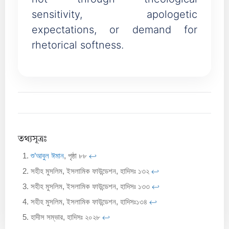
not through theological
sensitivity, apologetic
expectations, or demand for
rhetorical softness.
তথ্যসূত্রঃ
শু’আবুল ঈমান
, পৃষ্ঠা ৮৮
↩︎
সহীহ মুসলিম, ইসলামিক ফাউন্ডেশন, হাদিসঃ ১৩২
↩︎
সহীহ মুসলিম, ইসলামিক ফাউন্ডেশন, হাদিসঃ ১৩৩
↩︎
সহীহ মুসলিম, ইসলামিক ফাউন্ডেশন, হাদিসঃ১৩৪
↩︎
হাদীস সম্ভার, হাদিসঃ ২০২৮
↩︎