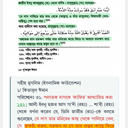
সহীহ মুসলিম (ইসলামিক ফাউন্ডেশন)
১/ কিতাবুল ঈমান
পরিচ্ছেদঃ ৩১.
পলাতক দাসকে ‘কাফির’ আখ্যায়িত করা
১৩২।
আলী ইবনু হুজর আস সা’দী (রহঃ) … শা’বী (রহঃ)
থেকে বর্ণনা করেন যে, তিনি জারীর (রাঃ)-কে বলতে
শুনেছেন,
যে দাস তার মনিবের কাছ থেকে পালিয়ে গেল,
সে
কুফরী করল, যতক্ষন না সে তার প্রভুর কাছে ফিরে