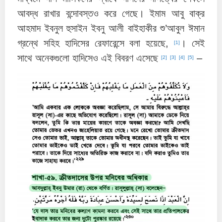
আবদ্ধ রাখার বন্দোবস্তও করে গেছে। ইমাম আবু বাক্‌র
আহমাদ ইবনুল হুসাইন ইবনু আলী বাইহাকীর শু’আবুল ঈমান
গ্রন্থে সহিহ হাদিসের রেফারেন্সে বলা হয়েছে,
। সেই
[1]
সাথে অনেকগুলো হাদিসেও এই বিবরণ এসেছে
–
[2]
[3]
[4]
[5]