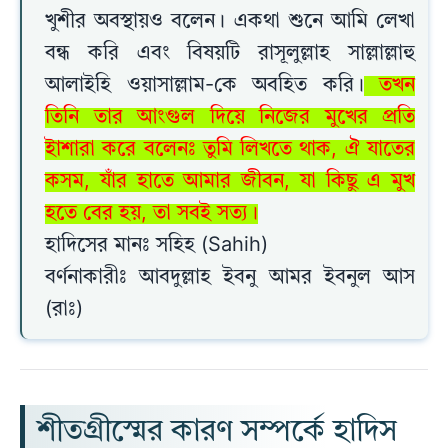
খুশীর অবস্থায়ও বলেন। একথা শুনে আমি লেখা
বন্ধ করি এবং বিষয়টি রাসূলুল্লাহ সাল্লাল্লাহু
আলাইহি ওয়াসাল্লাম-কে অবহিত করি।
তখন
তিনি তার আংগুল দিয়ে নিজের মুখের প্রতি
ইাশারা করে বলেনঃ তুমি লিখতে থাক, ঐ যাতের
কসম, যাঁর হাতে আমার জীবন, যা কিছু এ মুখ
হতে বের হয়, তা সবই সত্য।
হাদিসের মানঃ সহিহ (Sahih)
বর্ণনাকারীঃ আবদুল্লাহ ইবনু আমর ইবনুল আস
(রাঃ)
শীতগ্রীস্মের কারণ সম্পর্কে হাদিস