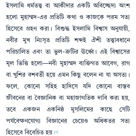
ইসলামি ধর্মতত্ত্ব বা আকীদার একটি অবিচ্ছেদ্য অংশ
হলো মুহাম্মদ-এর প্রতিটি কথা ও কাজকে পরম সত্য
হিসেবে গ্রহণ করা। বিশুদ্ধ ইসলামি বিশ্বাস অনুযায়ী,
নবীর মুখ নিঃসৃত প্রতিটি শব্দই ঐশী তত্ত্বাবধানে
পরিচালিত এবং তা ভুল-ত্রুটির ঊর্ধ্বে। এই বিশ্বাসের
মূল ভিত্তি হলো—নবী মুহাম্মদ ব্যক্তিগত আবেগ, রাগ
বা খুশির বশবর্তী হয়ে এমন কিছু বলেন না যা অসত্য।
ফলে, কোনো সহিহ হাদিসে যদি কোনো বাস্তব
জীবনের বা বৈজ্ঞানিক বা মহাজাগতিক দাবি করা হয়,
তবে একজন একনিষ্ঠ মুসলিমের কাছে সেটি
পর্যবেক্ষণযোগ্য বিজ্ঞানের চেয়েও অধিকতর সত্য
হিসেবে বিবেচিত হয়
[7]