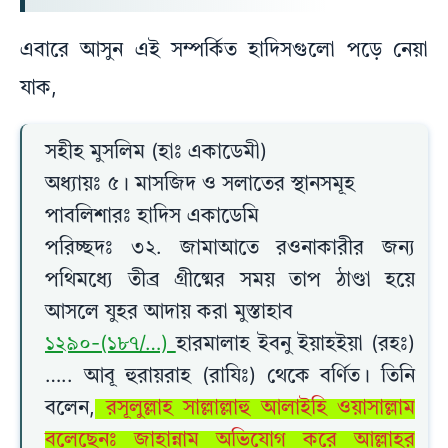
এবারে আসুন এই সম্পর্কিত হাদিসগুলো পড়ে নেয়া
যাক,
সহীহ মুসলিম (হাঃ একাডেমী)
অধ্যায়ঃ ৫। মাসজিদ ও সলাতের স্থানসমূহ
পাবলিশারঃ হাদিস একাডেমি
পরিচ্ছদঃ ৩২. জামাআতে রওনাকারীর জন্য
পথিমধ্যে তীব্র গ্রীষ্মের সময় তাপ ঠাণ্ডা হয়ে
আসলে যুহর আদায় করা মুস্তাহাব
১২৯০-(১৮৭/…)
হারমালাহ ইবনু ইয়াহইয়া (রহঃ)
….. আবূ হুরায়রাহ (রাযিঃ) থেকে বর্ণিত। তিনি
বলেন,
রসূলুল্লাহ সাল্লাল্লাহু আলাইহি ওয়াসাল্লাম
বলেছেনঃ জাহান্নাম অভিযোগ করে আল্লাহর