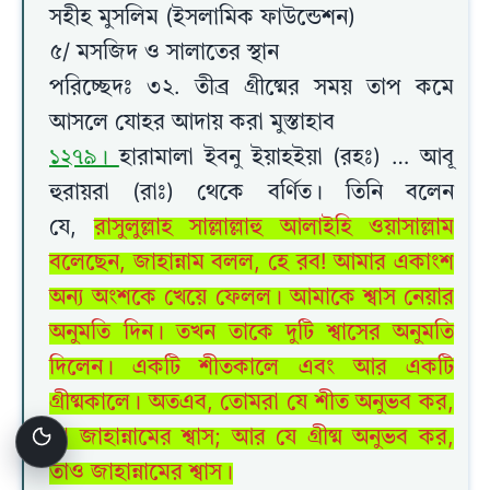
সহীহ মুসলিম (ইসলামিক ফাউন্ডেশন)
৫/ মসজিদ ও সালাতের স্থান
পরিচ্ছেদঃ ৩২. তীব্র গ্রীষ্মের সময় তাপ কমে
আসলে যোহর আদায় করা মুস্তাহাব
১২৭৯।
হারামালা ইবনু ইয়াহইয়া (রহঃ) … আবূ
হুরায়রা (রাঃ) থেকে বর্ণিত। তিনি বলেন
যে,
রাসুলুল্লাহ সাল্লাল্লাহু আলাইহি ওয়াসাল্লাম
বলেছেন, জাহান্নাম বলল, হে রব! আমার একাংশ
অন্য অংশকে খেয়ে ফেলল। আমাকে শ্বাস নেয়ার
অনুমতি দিন। তখন তাকে দুটি শ্বাসের অনুমতি
দিলেন। একটি শীতকালে এবং আর একটি
গ্রীষ্মকালে। অতএব, তোমরা যে শীত অনুভব কর,
তা জাহান্নামের শ্বাস; আর যে গ্রীষ্ম অনুভব কর,
তাও জাহান্নামের শ্বাস।