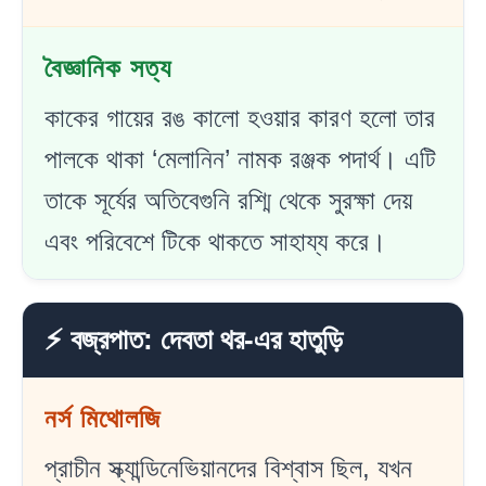
বৈজ্ঞানিক সত্য
কাকের গায়ের রঙ কালো হওয়ার কারণ হলো তার
পালকে থাকা ‘মেলানিন’ নামক রঞ্জক পদার্থ। এটি
তাকে সূর্যের অতিবেগুনি রশ্মি থেকে সুরক্ষা দেয়
এবং পরিবেশে টিকে থাকতে সাহায্য করে।
⚡ বজ্রপাত: দেবতা থর-এর হাতুড়ি
নর্স মিথোলজি
প্রাচীন স্ক্যান্ডিনেভিয়ানদের বিশ্বাস ছিল, যখন