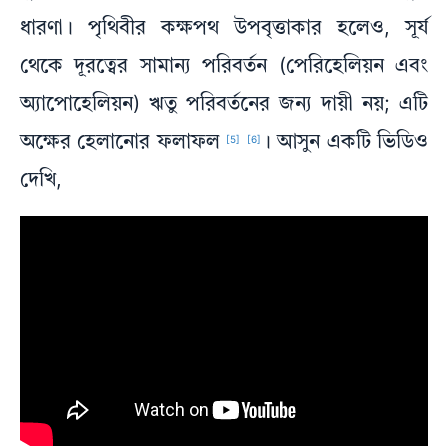
ধারণা। পৃথিবীর কক্ষপথ উপবৃত্তাকার হলেও, সূর্য
থেকে দূরত্বের সামান্য পরিবর্তন (পেরিহেলিয়ন এবং
অ্যাপোহেলিয়ন) ঋতু পরিবর্তনের জন্য দায়ী নয়; এটি
অক্ষের হেলানোর ফলাফল
। আসুন একটি ভিডিও
[5]
[6]
দেখি,