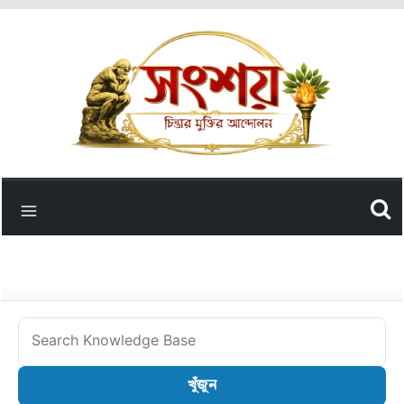
Skip
to
content
Search
Knowledge
খুঁজুন
Base