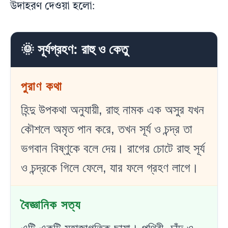
উদাহরণ দেওয়া হলো:
🌞 সূর্যগ্রহণ: রাহু ও কেতু
পুরাণ কথা
হিন্দু উপকথা অনুযায়ী, রাহু নামক এক অসুর যখন
কৌশলে অমৃত পান করে, তখন সূর্য ও চন্দ্র তা
ভগবান বিষ্ণুকে বলে দেয়। রাগের চোটে রাহু সূর্য
ও চন্দ্রকে গিলে ফেলে, যার ফলে গ্রহণ লাগে।
বৈজ্ঞানিক সত্য